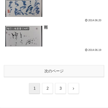
2014.06.20
雨
毎日１枚葉書でART
2014.06.19
次のページ
次
1
2
3
へ