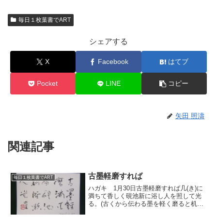
毎日１枚葉書でART
シェアする
X
Facebook
はてブ
Pocket
LINE
コピー
矢田 照濤
関連記事
古墨軽磨すれば
毎日１枚葉書でART
ハガキ 1月30日古墨軽磨すれば几(き)に
満ちて香しく硯池新に浴し人を照して光
る。(古くから伝わる墨を軽く磨ると机の
上に香気がみなぎり硯の池に新しく入れ