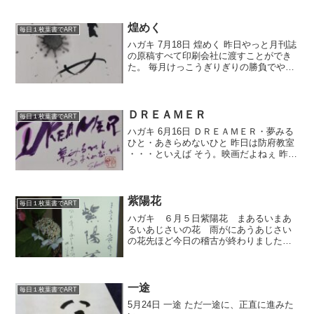
た水は光を反射させて人に輝いている。)
いい情景ですねぇ。すこし渋くすこし素
朴に良寛さん風...
煌めく
毎日１枚葉書でART
ハガキ 7月18日 煌めく 昨日やっと月刊誌
の原稿すべて印刷会社に渡すことができ
た。 毎月けっこうぎりぎりの勝負でやっ
ている。 もっと時間に余裕を持っ
て・・・・ そうすればミスも少な
く・・・・・・ わかってはいるんだけど
ね。 なかなかそうも...
ＤＲＥＡＭＥＲ
毎日１枚葉書でART
ハガキ 6月16日 ＤＲＥＡＭＥＲ・夢みる
ひと・あきらめないひと 昨日は防府教室
・・・といえば そう。映画だよねぇ 昨日
は『トゥモローランド』です。 ディズニ
ーおそるべし、超面白かったです。 はじ
めちょっとストーリーがつかめず、わか
りづら...
紫陽花
毎日１枚葉書でART
ハガキ ６月５日紫陽花 まあるいまあ
るいあじさいの花 雨がにあうあじさい
の花先ほど今日の稽古が終わりました。
このハガキは今日の午後に宇部教室で書
きました。宇部教室が終わり、本部に帰
って稽古。そしたらＴさんが『先生、山
あじさいです。』ってくだ...
一途
毎日１枚葉書でART
5月24日 一途 ただ一途に、正直に進みた