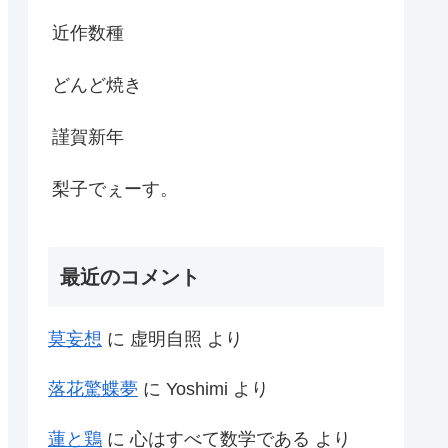
近作数種
どんど焼き
謹賀新年
梨子でぇーす。
最近のコメント
莫妄想
に
虚明自照
より
落花驚蝶夢
に
Yoshimi
より
蓮と鶏
に
心はすべて数学である
より