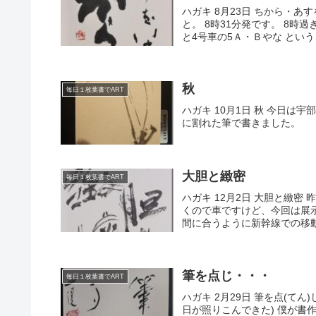
ハガキ 8月23日 ちから・
と。 8時31分発です。 8時
と4号車の5Ａ・Ｂやな という
秋
毎日１枚葉書でART
ハガキ 10月1日 秋 今日は
に割れた筆で書きました。
大胆と緻密
毎日１枚葉書でART
ハガキ 12月2日 大胆と緻
くので車ですけど、今回は展
間に合うように新幹線での移動で
筆を点じ・・・
毎日１枚葉書でART
ハガキ 2月29日 筆を点(てん
日が照りこんできた) 僕が