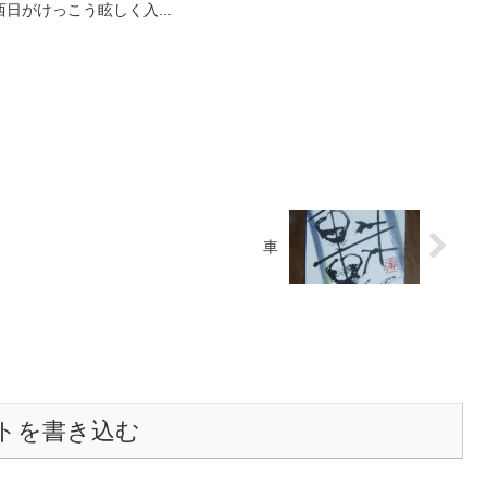
日がけっこう眩しく入...
車
トを書き込む