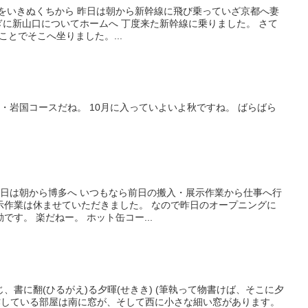
あすをいきぬくちから 昨日は朝から新幹線に飛び乗っていざ京都へ妻
過ぎに新山口についてホームへ 丁度来た新幹線に乗りました。 さて
ことでそこへ坐りました。...
宇部・岩国コースだね。 10月に入っていよいよ秋ですね。 ばらばら
密 昨日は朝から博多へ いつもなら前日の搬入・展示作業から仕事へ行
示作業は休ませていただきました。 なので昨日のオープニングに
す。 楽だねー。 ホット缶コー...
)じ、書に翻(ひるがえ)る夕暉(せきき) (筆執って物書けば、そこに夕
書作している部屋は南に窓が、そして西に小さな細い窓があります。