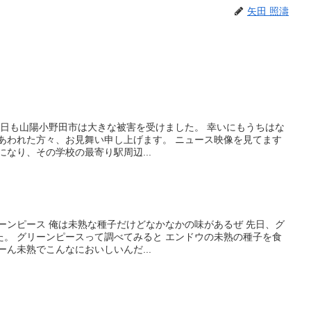
矢田 照濤
ん 昨日も山陽小野田市は大きな被害を受けました。 幸いにもうちはな
にあわれた方々、お見舞い申し上げます。 ニュース映像を見てます
になり、その学校の最寄り駅周辺...
グリーンピース 俺は未熟な種子だけどなかなかの味があるぜ 先日、グ
た。 グリーンピースって調べてみると エンドウの未熟の種子を食
ーん未熟でこんなにおいしいんだ...