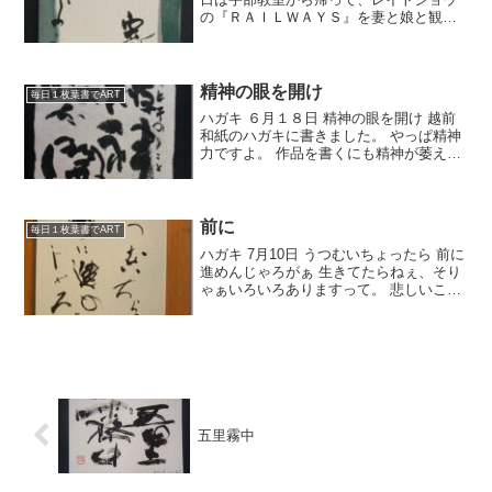
の『ＲＡＩＬＷＡＹＳ』を妻と娘と観に
いきました。なんと観客が僕たちだけ
で、とても贅沢な映画鑑賞会でしたね。
内容はとてもよかったです。絶対オスス
メですね。夢とは、家族とは...
精神の眼を開け
毎日１枚葉書でART
ハガキ ６月１８日 精神の眼を開け 越前
和紙のハガキに書きました。 やっぱ精神
力ですよ。 作品を書くにも精神が萎えて
たらだめですよね。 でも精神や気持ちだ
けでもだめなんですよね。 たしかな技術
力も大事です。 表現するということは演
技にしても...
前に
毎日１枚葉書でART
ハガキ 7月10日 うつむいちょったら 前に
進めんじゃろがぁ 生きてたらねぇ、そり
ゃぁいろいろありますって。 悲しいこと
も、苦しいことも、そしてうれしいこと
も。 仕事・家庭・健康・経済的なこと・
恋愛いろいろね。 足元をじっと見るのも
いいけど...
五里霧中