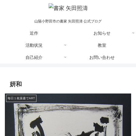
山陽小野田市の書家 矢田照濤 公式ブログ
近作
お知らせ
活動状況
教室
自己紹介
お問い合わせ
妍和
毎日１枚葉書でART