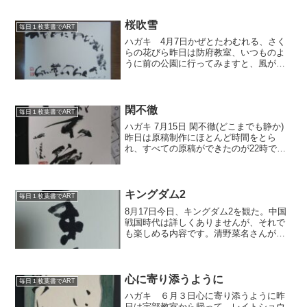
桜吹雪
毎日１枚葉書でART
ハガキ 4月7日かぜとたわむれる、さく
らの花びら昨日は防府教室、いつものよ
うに前の公園に行ってみますと、風がふ
くたびに桜吹雪が見事です。子供たちが
キャッキャッと喜んでいます。さて、い
まはまっている曲があります。2007年だ
ったかな公開された...
閑不徹
毎日１枚葉書でART
ハガキ 7月15日 閑不徹(どこまでも静か)
昨日は原稿制作にほとんど時間をとら
れ、すべての原稿ができたのが22時でし
た。 今朝一番に印刷会社に渡せます。 今
月は納期を少し早めてもらうためスケジ
ュールがいっぱいいっぱいです。 今日は
午前の教...
キングダム2
毎日１枚葉書でART
8月17日今日、キングダム2を観た。中国
戦国時代は詳しくありませんが、それで
も楽しめる内容です。清野菜名さんがよ
かった。2023年公開の3が楽しみだ。
心に寄り添うように
毎日１枚葉書でART
ハガキ ６月３日心に寄り添うように昨
日は宇部教室から帰って、レイトショウ