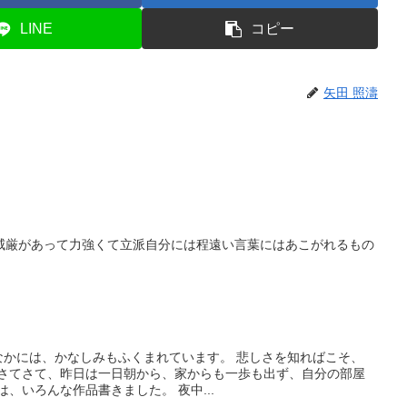
LINE
コピー
矢田 照濤
威厳があって力強くて立派自分には程遠い言葉にはあこがれるもの
さのなかには、かなしみもふくまれています。 悲しさを知ればこそ、
 さてさて、昨日は一日朝から、家からも一歩も出ず、自分の部屋
、いろんな作品書きました。 夜中...