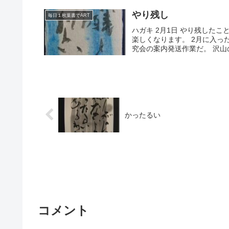
やり残し
毎日１枚葉書でART
ハガキ 2月1日 やり残した
楽しくなります。 2月に入っ
究会の案内発送作業だ。 沢山の
かったるい
コメント