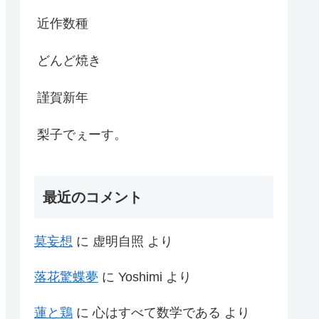
近作数種
どんど焼き
謹賀新年
梨子でぇーす。
最近のコメント
莫妄想
に
虚明自照
より
落花驚蝶夢
に
Yoshimi
より
蓮と鶏
に
心はすべて数学である
より