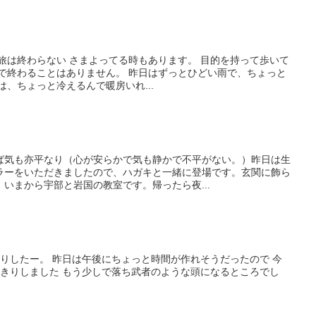
文）旅は終わらない さまよってる時もあります。 目的を持って歩いて
まで終わることはありません。 昨日はずっとひどい雨で、ちょっと
は、ちょっと冷えるんで暖房いれ...
ば気も亦平なり（心が安らかで気も静かで不平がない。）昨日は生
ラーをいただきましたので、ハガキと一緒に登場です。玄関に飾ら
いまから宇部と岩国の教室です。帰ったら夜...
っきりしたー。 昨日は午後にちょっと時間が作れそうだったので 今
っきりしました もう少しで落ち武者のような頭になるところでし