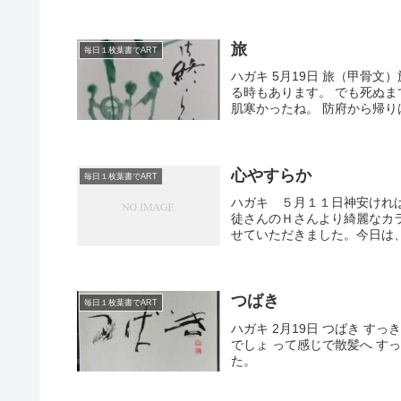
旅
毎日１枚葉書でART
ハガキ 5月19日 旅（甲骨
る時もあります。 でも死ぬ
肌寒かったね。 防府から帰り
心やすらか
毎日１枚葉書でART
ハガキ ５月１１日神安けれ
徒さんのＨさんより綺麗なカ
せていただきました。今日は、
つばき
毎日１枚葉書でART
ハガキ 2月19日 つばき す
でしょ って感じで散髪へ す
た。