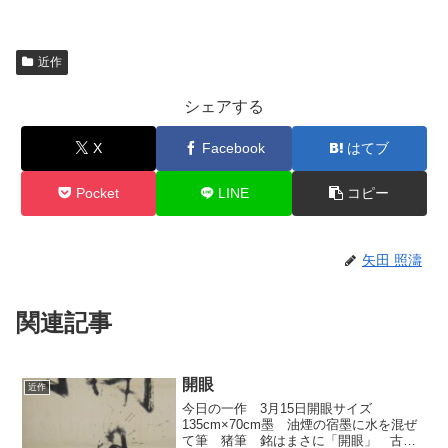
近作
シェアする
X
Facebook
はてブ
Pocket
LINE
コピー
矢田 照濤
関連記事
開眼
近作
今日の一作 3月15日開眼サイズ
135cm×70cm墨 油煙の宿墨に水を混ぜ
て筆 猪筆 銘はまさに「開眼」 古孟