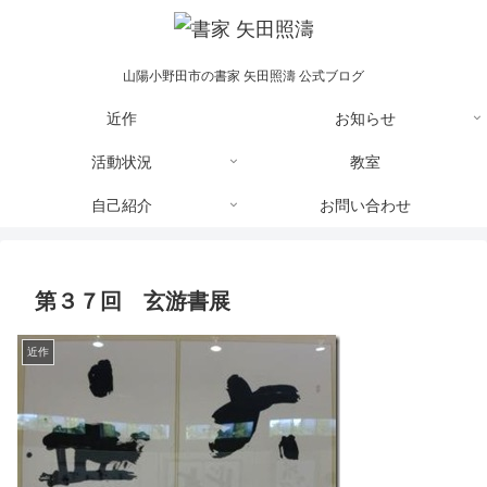
山陽小野田市の書家 矢田照濤 公式ブログ
近作
お知らせ
活動状況
教室
自己紹介
お問い合わせ
第３７回 玄游書展
近作