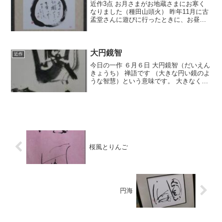
近作3点 お月さまがお地蔵さまにお寒く
なりました（種田山頭火） 昨年11月に古
孟堂さんに遊びに行ったときに、お昼を
ご馳走になり、その際のランチョンマッ
トがこれです。 円相が一枚一枚すべて手
書き 心のこもったおもてなし 感動しまし
た。 持ち帰...
大円鏡智
近作
今日の一作 ６月６日 大円鏡智（だいえん
きょうち） 禅語です （大きな円い鏡のよ
うな智慧）という意味です。 大きなくも
りのない鏡にすべての像がそのまま映し
出されるように、すべてのものをありの
ままにあらわし出す仏の智慧のことで
す。 人間のうち...
桜風とりんご
円海