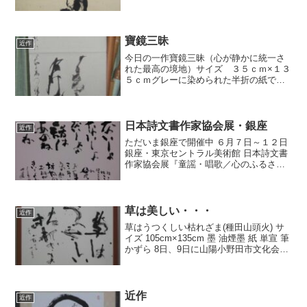
堂製です。紙 薄い鶯色に染めてありま
す。激しいタッチと沈めるようなタッチ
とうまく融合させたかったのですが。た
いきさん、コメント...
寶鏡三昧
近作
今日の一作寶鏡三昧（心が静かに統一さ
れた最高の境地）サイズ ３５ｃｍ×１３
５ｃｍグレーに染められた半折の紙で
す。墨は昨日の墨に墨運堂の百選墨『團
鳳』を磨りこんでみました。純植物性の
油煙墨です。筆はムジナ筆の超長鋒で
す。告知があります。お知ら...
日本詩文書作家協会展・銀座
近作
ただいま銀座で開催中 ６月７日～１２日
銀座・東京セントラル美術館 日本詩文書
作家協会展『童謡・唱歌／心のふるさと
を書く』 僕の出品作です。 今日作品集が
送られてきましたので転載します。 『な
いしょ ないしょ ないしょの話はあのねの
ね にこ...
草は美しい・・・
近作
草はうつくしい枯れざま(種田山頭火) サ
イズ 105cm×135cm 墨 油煙墨 紙 単宣 筆
かずら 8日、9日に山陽小野田市文化会館
で開催されます 雅心書道会(窪岡佐舟)の
社中展の賛助出品作品です。 お時間のあ
る方は是非行ってみてくださ...
近作
近作