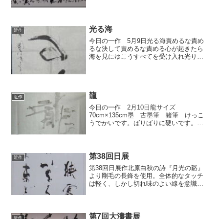
を書いてます 細字は羊毛長鋒です。 墨は
油煙墨です。 紙は単宣です。
光る海
近作
今日の一作 5月9日光る海責めるな責め
るな決して責めるな責める心が起きたら
海を見にゆこうすべてを受け入れ光り輝
く海を(坂村真民の詩)サイズ ５３ｃｍ×
１７５ｃｍ墨 油煙墨筆 羊毛長鋒紙
単宣今日は防府で大濤の錬成会でした。
みなさん頑張って書...
龍
近作
今日の一作 2月10日龍サイズ
70cm×135cm墨 古墨筆 猪筆 けっこ
うでかいです。ばりばりに硬いです。
紙 雲母紙 ぜんぜん墨がはいりませ
ん。墨が浮いてます。なので乾くのにす
ごく時間がかかります。紙質はぱりぱり
してます。わりと速く運筆...
第38回日展
近作
第38回日展作北原白秋の詩『月光の谿』
より剛毛の長鋒を使用。全体的なタッチ
は軽く、しかし切れ味のよい線を意識し
て淡墨で叙情性を求めた。
第7回大濤書展
近作