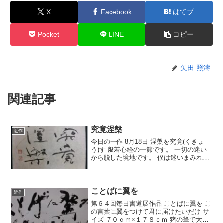
X
Facebook
はてブ
Pocket
LINE
コピー
矢田 照濤
関連記事
究竟涅槃
近作
今日の一作 8月18日 涅槃を究竟(くきょ
う)す 般若心経の一節です。 一切の迷い
から脱した境地です。 僕は迷いまみれで
す。脱せそうにないのです。 せめて言葉
だけでも。 サイズ 30cm×50cm 墨 墨精
墨運堂 筆 羊毛長鋒 紙 よくわ...
ことばに翼を
近作
第６４回毎日書道展作品 ことばに翼を こ
の言葉に翼をつけて君に届けたいだけ サ
イズ ７０ｃｍ×１７８ｃｍ 猪の筆で大字