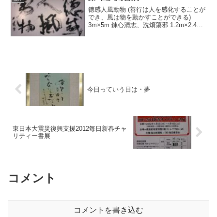
徳感人風動物 (善行は人を感化することが
でき、風は物を動かすことができる)
3m×5m 錬心清志、洗煩蕩邪 1.2m×2.4m
あらゆる生物は過酷な自然環境に対し己
の生態を変えてまでも逞しく生きてい
る、地球万歳いのち万歳 1.5m×1.5m
今日っていう日は・夢
東日本大震災復興支援2012毎日新春チャ
リティー書展
コメント
コメントを書き込む