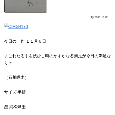
2011.11.06
今日の一作 １１月６日
よごれたる手を洗ひし時のかすかなる満足が今日の満足な
りき
（石川啄木）
サイズ 半折
墨 純松煙墨