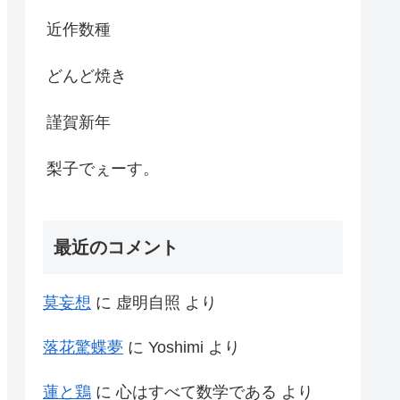
近作数種
どんど焼き
謹賀新年
梨子でぇーす。
最近のコメント
莫妄想
に
虚明自照
より
落花驚蝶夢
に
Yoshimi
より
蓮と鶏
に
心はすべて数学である
より