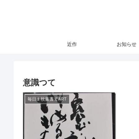
近作
お知らせ
意識つて
毎日１枚葉書でART