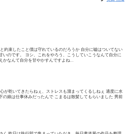
分と約束したこと僕は守れているのだろうか 自分に嘘はついてない
に甘いのです。 ヨシ、これをやろう、こうしていこうなんて自分に
えかなんて自分を甘やかすんですよね...
補給 心が乾いてきたらねぇ、ストレスも溜まってくるしねぇ 適度に水
下の娘は仕事休みだったんで こまるは散髪してもらいました 男前
。
ってゆく 昨日は執行部で集まっていただき、毎日書道展の作品を整理