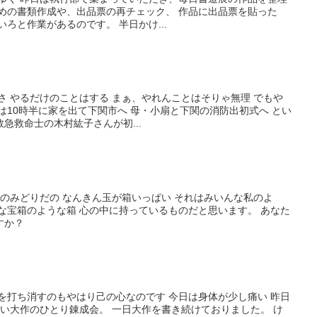
めの書類作成や、出品票の再チェック、 作品に出品票を貼った
ろと作業があるのです。 半日かけ...
るさ やるだけのことはする まぁ、やれんことはそりゃ無理 でもや
は10時半に家を出て下関市へ 母・小扇と下関の消防出初式へ とい
急救命士の木村紘子さんが初...
だのみどりだの なんきん玉が箱いっぱい それはみいんな私のよ
な宝箱のような箱 心の中に持っているものだと思います。 あなた
すか？
な心を打ち消すのもやはり己の心なのです 今日は身体が少し痛い 昨日
い大作のひとり錬成会。 一日大作を書き続けておりました。 け