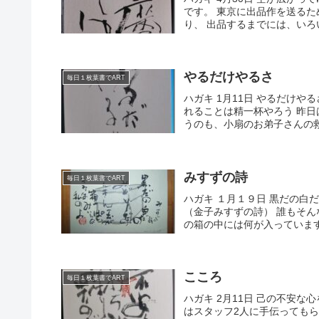
です。 東京に出品作を送るた
り、 出品するまでには、いろい
やるだけやるさ
毎日１枚葉書でART
ハガキ 1月11日 やるだけや
れることは精一杯やろう 昨日
うのも、小扇のお弟子さんの救
みすずの詩
毎日１枚葉書でART
ハガキ １月１９日 黒だの白
（金子みすずの詩） 誰もそん
の箱の中には何が入っていま
こころ
毎日１枚葉書でART
ハガキ 2月11日 己の不安
はスタッフ2人に手伝ってもら