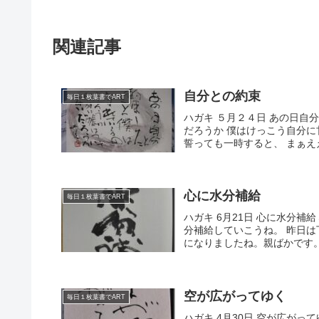
関連記事
自分との約束
毎日１枚葉書でART
ハガキ ５月２４日 あの日自
だろうか 僕はけっこう自分
誓っても一時すると、 まぁえ
心に水分補給
毎日１枚葉書でART
ハガキ 6月21日 心に水分
分補給していこうね。 昨日は
になりましたね。親ばかです
空が広がってゆく
毎日１枚葉書でART
ハガキ 4月30日 空が広が