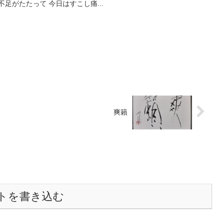
足がたたって 今日はすこし痛...
爽籟
トを書き込む