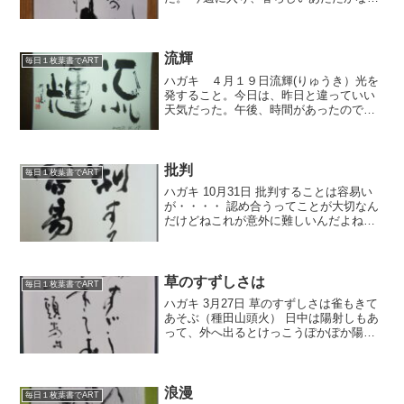
日々が続いています。 しかし、東北地方
はまだまだ寒そうです。 せめて、早くあ
たたかくなるといいのにと思います。 昨
日、妻が庭...
流輝
毎日１枚葉書でART
ハガキ ４月１９日流輝(りゅうき）光を
発すること。今日は、昨日と違っていい
天気だった。午後、時間があったので江
汐公園へ行って、外周をウォーキング。
ちょうど１時間だった。いい運動になっ
た。公園を歩いてる人が意外に多かった
ので、ちょっとびっくり...
批判
毎日１枚葉書でART
ハガキ 10月31日 批判することは容易い
が・・・・ 認め合うってことが大切なん
だけどねこれが意外に難しいんだよね。
さて、師弟関係ってのは、とどのつまり
人としての信頼関係だと思うんだよね。
技術的なことはもちろん大事、でもお互
いに信頼して...
草のすずしさは
毎日１枚葉書でART
ハガキ 3月27日 草のすずしさは雀もきて
あそぶ（種田山頭火） 日中は陽射しもあ
って、外へ出るとけっこうぽかぽか陽
気。 でも部屋の中にいると、まだちょっ
と寒い。 暖房を入れないと、ちょっとキ
ツイかな。 昨日は稽古の合間に、僕の作
品集の編集を...
浪漫
毎日１枚葉書でART