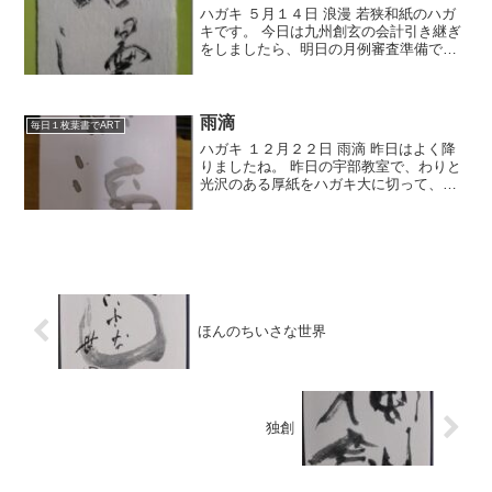
ハガキ ５月１４日 浪漫 若狭和紙のハガ
キです。 今日は九州創玄の会計引き継ぎ
をしましたら、明日の月例審査準備で
す。 つい２．３日前まで審査会場はきら
ら交流館だと思い込んでました。 今月は
中央福祉センターが会場だったのです
が、関係の方にはた...
雨滴
毎日１枚葉書でART
ハガキ １２月２２日 雨滴 昨日はよく降
りましたね。 昨日の宇部教室で、わりと
光沢のある厚紙をハガキ大に切って、淡
墨で書きました。 結構薄い墨です。 自然
に乾くまで待ちますと墨溜まりが美しく
残ります。 かかと、だいぶ良くなりまし
た。 でもま...
ほんのちいさな世界
独創