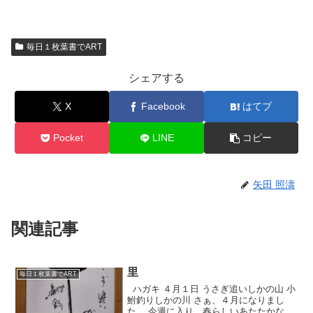
毎日１枚葉書でART
シェアする
X
Facebook
はてブ
Pocket
LINE
コピー
矢田 照濤
関連記事
里
毎日１枚葉書でART
ハガキ ４月１日 うさぎ追いしかの山 小
鮒釣りしかの川 さぁ、４月になりまし
た。 今週に入り、春らしいあたたかな