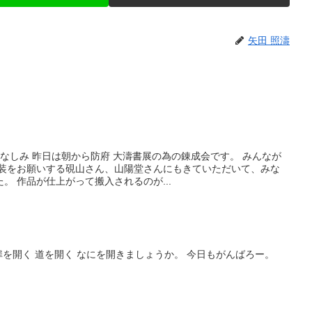
矢田 照濤
かなしみ 昨日は朝から防府 大濤書展の為の錬成会です。 みんなが
表装をお願いする硯山さん、山陽堂さんにもきていただいて、みな
。 作品が仕上がって搬入されるのが...
く 扉を開く 道を開く なにを開きましょうか。 今日もがんばろー。