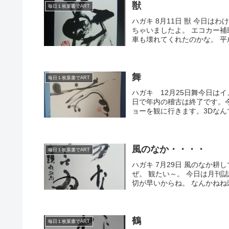
獣
毎日１枚葉書でART
ハガキ 8月11日 獣 今日
ちゃいましたよ。 エコカー
車も壊れてくれたのかな。 平成
舞
毎日１枚葉書でART
ハガキ 12月25日舞今日は
日で年内の稽古は終了です。
ョーを観に行きます。3Dなん
風のなか・・・・
毎日１枚葉書でART
ハガキ 7月29日 風のなか耕し
ぜ。 観たい～。 今日は月刊
切が早いからね。 なんかねね頭
鶴
毎日１枚葉書でART