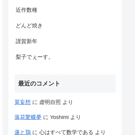
近作数種
どんど焼き
謹賀新年
梨子でぇーす。
最近のコメント
莫妄想
に
虚明自照
より
落花驚蝶夢
に
Yoshimi
より
蓮と鶏
に
心はすべて数学である
より