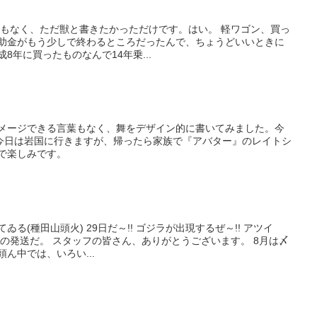
はわけもなく、ただ獣と書きたかっただけです。はい。 軽ワゴン、買っ
補助金がもう少しで終わるところだったんで、ちょうどいいときに
8年に買ったものなんで14年乗...
イメージできる言葉もなく、舞をデザイン的に書いてみました。今
今日は岩国に行きますが、帰ったら家族で『アバター』のレイトシ
で楽しみです。
てゐる(種田山頭火) 29日だ～!! ゴジラが出現するぜ～!! アツイ
誌の発送だ。 スタッフの皆さん、ありがとうございます。 8月は〆
ん中では、いろい...