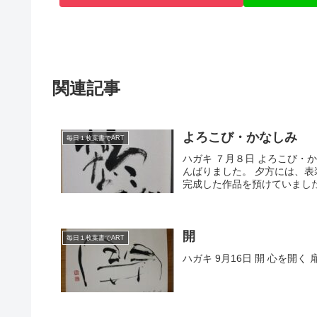
関連記事
よろこび・かなしみ
毎日１枚葉書でART
ハガキ ７月８日 よろこび・
んばりました。 夕方には、
完成した作品を預けていました
開
毎日１枚葉書でART
ハガキ 9月16日 開 心を開