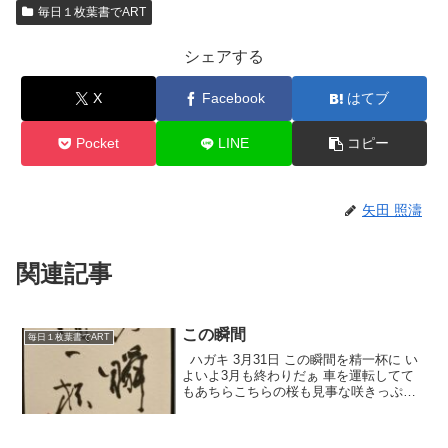
毎日１枚葉書でART
シェアする
X
Facebook
はてブ
Pocket
LINE
コピー
矢田 照濤
関連記事
この瞬間
毎日１枚葉書でART
ハガキ 3月31日 この瞬間を精一杯に い
よいよ3月も終わりだぁ 車を運転してて
もあちらこちらの桜も見事な咲きっぷり
を見せてくれる。 昨日は宇部市のアクト
ビレッジ小野へ 池田知穂さんと舞踊家の
雅原真結先生とのコラボのリハーサルを