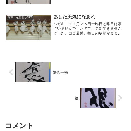
す。 大盛況でしたね。 会場内に溢れんば
かりの人でした。 今日は最終日です。 さ
て、僕は今日 大濤の錬成会。 今から出か
けま...
あした天気になあれ
毎日１枚葉書でART
ハガキ １１月２５日一昨日と昨日は家
にいませんでしたので、更新できません
でした。ココ最近、毎日の更新がままな
らず、落ち着きません。今朝、居間にい
くとずらっと『てるてる坊主』これがみ
んな表情が違う。どうも数日前に雨が降
ったときに下の娘（中１）...
気合一発
狼
コメント