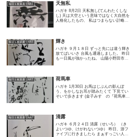
見学に行...
天無私
毎日１枚葉書でART
ハガキ 8月2日 天私無し(てんわたくしな
し) 天は大空という意味ではなく大自然を
人格化したもの、 私はつまらない計略を
施すこと自分の欲望の私。 大自然は公平
無私で万物をおおい育てることにかたよ
ることがないということ。 また大自然の
働きは少...
輝き
毎日１枚葉書でART
ハガキ ９月１８日 ずっと先には違う輝き
放てばいいさ 台風も通過しました。 昨日
も一日風が強かったね。 山陽小野田市で
も一部地域は避難勧告が出てました。 僕
も午後の防府の教室はお休みにしまし
た。 ので 時間が出来たので映画を観まし
た。 『天...
荷馬車
毎日１枚葉書でART
ハガキ 1月30日 お馬はじぶんの影んぼ
う、をかしなお耳が踏みたくて 下見てい
そいで歩きます (金子みすゞの『荷馬車』
より) 今日も特別なネタはなく、坦々と仕
事をこなしております。はい。 今日は月
刊誌の発送日。 スタッフが集まって発送
作業で...
清露
毎日１枚葉書でART
ハガキ ６月２４日 清露（せいろ） （き
よいつゆ、けがれないつゆ） 昨日、游フ
ァイブに行きましたら まぁすっごい人で