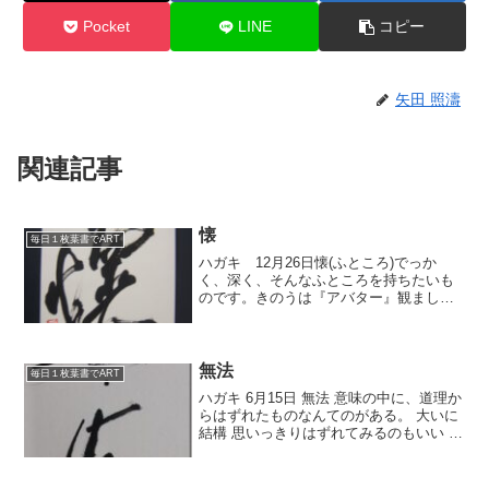
Pocket
LINE
コピー
矢田 照濤
関連記事
懐
毎日１枚葉書でART
ハガキ 12月26日懐(ふところ)でっか
く、深く、そんなふところを持ちたいも
のです。きのうは『アバター』観ました
よ。もう無茶苦茶面白いです。スゴイ映
画です。3Dも素晴らしいです。森の映像
なんてすごく美しいです。ストーリーも
良かった。内容は・...
無法
毎日１枚葉書でART
ハガキ 6月15日 無法 意味の中に、道理か
らはずれたものなんてのがある。 大いに
結構 思いっきりはずれてみるのもいい そ
れでも何かを感じさせれば そんな作品が
書ければ ええんじやねぇの。 昨日は月例
審査でした 窓の外 引き潮でした 海の