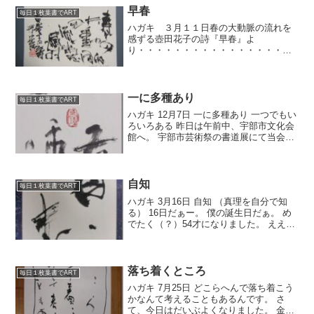
見...
早春
毎日１枚葉書でART
ハガキ ３月１１日春の大動脈の流れを
感ずる壺田花子の詩『早春』よ
り・・・・・・・・・・・・・・・・・
・・・・・・・・・・・・・・・・・・
・・・・・・・・・・・・・・・・・・
・・・・・・・・・今日はあさからぽか
ぽか陽気でしたね。しかし、宇部教...
一に多種あり
毎日１枚葉書でART
ハガキ 12月7日 一に多種あり 一つでもい
ろいろある 昨日は午前中、宇部市文化会
館へ。 宇部市芸術祭の書道展にて当会か
ら4人が代表して書のパフォーマンスしま
した。 朝からたくさんのお客様に集まっ
ていただき盛り上がっていましたね。 パ
フォー...
自知
毎日１枚葉書でART
ハガキ 3月16日 自知 （真理を自分で知
る） 16日だぁー。 僕の誕生日だぁ。 め
でたく（？）54才になりました。 ええ大
人になりよるじゃろうか。 自分では思考
能力は高校生くらいから変わってないよ
うな気がします。
落ち着くところ
毎日１枚葉書でART
ハガキ 7月25日 どこらへんで落ち着こう
かなんて考えることもあるんです。 さ
て、今日はだいぶよくなりました。 金・