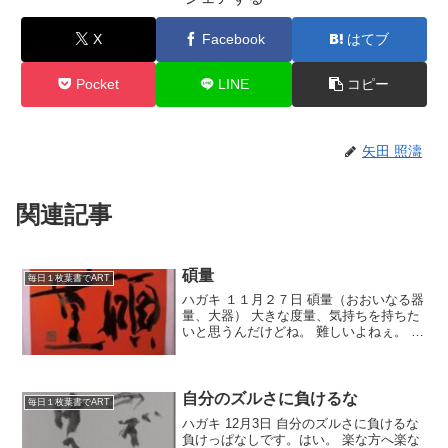
X
Facebook
はてブ
Pocket
LINE
コピー
矢田 照濤
関連記事
碩量
毎日１枚葉書でART
ハガキ １１月２７日 碩量（おおいなる器
量、大器） 大きな度量、気持ちを持ちた
いと思うんだけどね。 難しいよねぇ。 い
らいらしちょったらねぇ、ちょっとした
ことで怒ったり、顔に出たり。 まっでも
そういう気持ちは持っていたいね。 下松
へ行ってき...
自分のズルさに負けるな
毎日１枚葉書でART
ハガキ 12月3日 自分のズルさに負けるな
負けっぱなしです。はい。 楽な方へ楽な