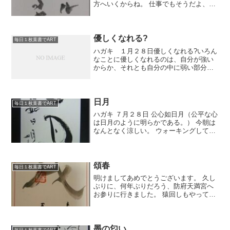
方へいくからね。 仕事でもそうだよ、こ
こ最近は自分のために筆はあまり持って
ないからね。怠けちょるっちゃ。 今日は
創玄展の作品鑑別だぁ。 みんな頑張って
書いてる...
優しくなれる?
毎日１枚葉書でART
ハガキ １月２８日優しくなれる?いろん
なことに優しくなれるのは、自分が強い
からか、それとも自分の中に弱い部分も
あるからなのか、難しくてわかりませ
ん。どっちにしても、優しくありたいと
思ってます。今日は、ちょっと付き合い
があり、昼前から妻と出か...
日月
毎日１枚葉書でART
ハガキ ７月２８日 公心如日月（公平な心
は日月のように明らかである。） 今朝は
なんとなく涼しい。 ウォーキングしてて
もわりと気持ちよかった。 いま窓からヨ
シズ越しに入ってくる風もとても心地い
いです。 しかし蝉の鳴き声だけはすご
い。 ワシワシ...
頌春
毎日１枚葉書でART
明けましてあめでとうございます。 久し
ぶりに、何年ぶりだろう、防府天満宮へ
お参りに行きました。 猿回しもやってて
かわいかった。 今年は5月のＧＷに山口
井筒屋にて個展をやる計画です。 言の葉
遊戯と題してやりまっす。カンパリまっ
す。 空港パフォ...
墨の匂い