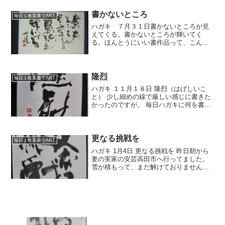
楽しくやっていこう。
書かないところ
毎日１枚葉書でART
ハガキ ７月３１日書かないところが見
えてくる。書かないところが輝いてく
る。ほんとうにいい書作品って、こんな
ものじゃないかなぁと思います。書かな
いところまでもが感じられるような、そ
んな作品が書ければなぁと思います。昨
日の西川先生・池本先生との...
隆烈
毎日１枚葉書でART
ハガキ １１月１８日 隆烈（はげしいこ
と） 少し細めの線で厳しい感じに書きた
かったのですが。 毎日ハガキに何を書こ
うかといろいろと考えます。 その日にあ
ったことなどで、言葉がふっと浮かぶこ
ともあります。 まったく浮かばないこと
もあります。 ...
更なる挑戦を
毎日１枚葉書でART
ハガキ 1月4日 更なる挑戦を 昨日朝から
妻の実家の安芸高田市へ行ってました。
雪が積もって、まだ解けておりません。
景色としては綺麗なんだけどね。 妻の実
家に行きますと 携帯は入らないし 仕事も
どうしようもないので、ゆっくりできま
す。 さ...