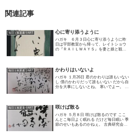
関連記事
心に寄り添うように
毎日１枚葉書でART
ハガキ ６月３日心に寄り添うように昨
日は宇部教室から帰って、レイトショウ
の『ＲＡＩＬＷＡＹＳ』を妻と娘と観に
いきました。なんと観客が僕たちだけ
で、とても贅沢な映画鑑賞会でしたね。
内容はとてもよかったです。絶対オスス
メですね。夢とは、家族とは...
かわりはいないよ
毎日１枚葉書でART
ハガキ １月26日 君のかわりは誰もいない
し 僕のかわりだって誰もいない だから自
分を大事にしないとね。 寒いでよー。 昨
日は雪でよー。 でもね、宇部教室なんか
やっぱエアコン新しいのに替えてるか
ら、 もう効く効く。 部屋があったかいち
ゅうも...
咲けば散る
毎日１枚葉書でART
ハガキ ５月８日 咲けば散るのです ここ
んとこ毎日よく眠れる だけど毎日眠い 季
節のせいもあるのかねぇ。 古典研究会も
近づいてきたー。 まず受講希望者を入力
していかんにゃ。 いろいろ準備もある。