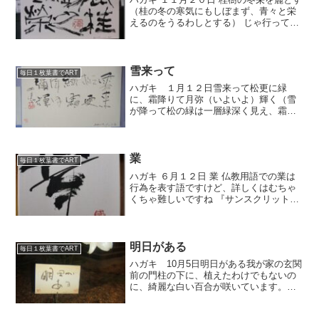
（桂の冬の寒気にもしぼまず、青々と栄
えるのをうるわしとする） じゃ行ってき
ます。 月曜日に帰ります。
雪来って
毎日１枚葉書でART
ハガキ １月１２日雪来って松更に緑
に、霜降りて月弥（いよいよ）輝く（雪
が降って松の緑は一層緑深く見え、霜降
る毎に月はますます輝きを増す）きれい
な詩です。竹ペンで書きました。やわら
かい線にしたくて、かなり手前に倒して
書いてます。時々出る滲みも...
業
毎日１枚葉書でART
ハガキ ６月１２日 業 仏教用語での業は
行為を表す語ですけど、詳しくはむちゃ
くちゃ難しいですね 『サンスクリット語
のカルマンkarmanの訳語。もともとクル
k（為（な）す）という動詞からつくられ
た名詞であり、したがって行為を示す。
しかし一つ...
明日がある
毎日１枚葉書でART
ハガキ 10月5日明日がある我が家の玄関
前の門柱の下に、植えたわけでもないの
に、綺麗な白い百合が咲いています。自
然って逞しいですよね。さあ、明日は玄
游書展の搬入です。朝から晩までの作業