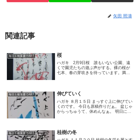
矢田 照濤
関連記事
桜
毎日１枚葉書でART
ハガキ 2月9日桜 誰もいない公園、遠
くで園児たちの遊ぶ声がする。裸の桜が
七本、春の芽吹きを待っています。満開
になればまたこの木に集まってくれるこ
とを願いながら。昨日は防府教室、空き
時間に斜め前の公園に行ってみる。だあ
れもいません。風は少し...
伸びていく
毎日１枚葉書でART
ハガキ ８月１５日 まっすぐ上に伸びてい
くのです。 今日も原稿作りだぁ。 盆じゃ
からっちゅうて、休めんなぁ。 明日には
全ての原稿をそろえて印刷会社に渡さん
とね。 今月は製本・納品までのスケジュ
ールがタイトなのです。 がんばろっ。
桂樹の冬
毎日１枚葉書でART
ハガキ １１月２０日 桂樹の冬栄を麗とす