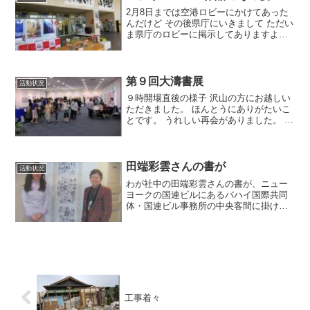
2月8日までは空港ロビーにかけてあった
んだけど その後県庁にいきまして ただい
ま県庁のロビーに掲示してありますよ。
維新150年のテーマですからね。
第９回大濤書展
活動状況
９時開場直後の様子 沢山の方にお越しい
ただきました。 ほんとうにありがたいこ
とです。 うれしい再会がありました。 学
生時代の仲間がブログを見て広島から来
てくれました。 ３０年ぶりの再会です
ね。 その方もいまはアート書画で活躍さ
れてますよ。 ...
田端彩雲さんの書が
活動状況
わが社中の田端彩雲さんの書が、ニュー
ヨークの国連ビルにあるバハイ国際共同
体・国連ビル事務所の中央客間に掛けら
れています。スゴイことですよね。写真
に写っている方は田端さんではありませ
ん。ニューヨークまで届けていただいた
方だそうです。
工事着々