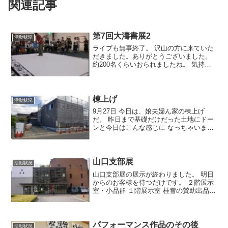
関連記事
第7回大濤書展2
活動状況
ライブも無事終了。 沢山の方に来ていた
だきました。ありがとうございました。
約200名くらいおられましたね。 気持ち
よーく書かせていただきました。 緊張感
がたまらなくいいのです。 去年よりも一
昨年よりも我ながらいい出来だったと思
います。 筆...
棟上げ
活動状況
9月27日 今日は、娘夫婦ん家の棟上げ
だ。 昨日まで基礎だけだった土地にドー
ンと今日はこんな感じに なっちゃいまし
た。 びっくりや～。
山口支部展
活動状況
山口支部展の展示が終わりました。 明日
からのお客様を待つだけです。 ２階展示
室・小品群 １階展示室 桂雪の賛助出品
も。 前の一の坂川の散策もいいですよ。
お客様へ配るリーフのなかには、この４
枚のうち、どれかの栞が入っています。
桂雪揮毫のも...
パフォーマンス作品のその後
活動状況