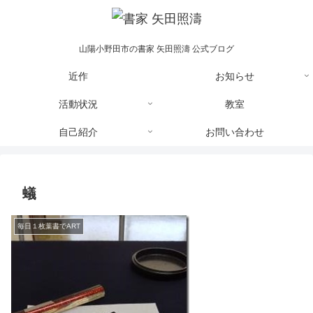
山陽小野田市の書家 矢田照濤 公式ブログ
近作
お知らせ
活動状況
教室
自己紹介
お問い合わせ
蟻
毎日１枚葉書でART