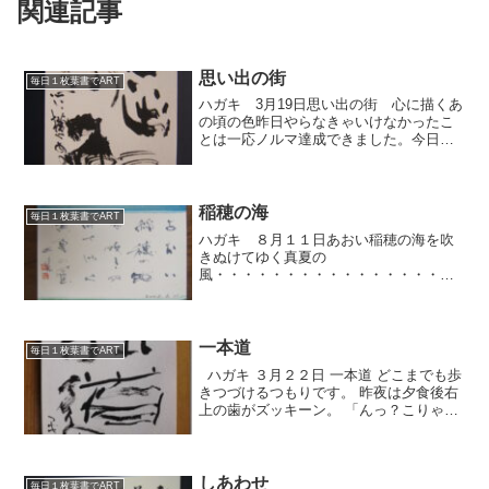
関連記事
思い出の街
毎日１枚葉書でART
ハガキ 3月19日思い出の街 心に描くあ
の頃の色昨日やらなきゃいけなかったこ
とは一応ノルマ達成できました。今日は
今日でけっこうありますが、だいぶメド
がついてきました。さてさて、この田舎
でも僕の子どもの頃と比べると随分と変
わってきました。僕の...
稲穂の海
毎日１枚葉書でART
ハガキ ８月１１日あおい稲穂の海を吹
きぬけてゆく真夏の
風・・・・・・・・・・・・・・・・・
・・・・・・・・・・・・・・・・・・
・・・・・・・・・・・・・・・・・・
・・・・・・・・今日は朝から秋吉台芸
術村へ。こんど９月２８日に、そこで父
一本道
毎日１枚葉書でART
（桂雪...
ハガキ ３月２２日 一本道 どこまでも歩
きつづけるつもりです。 昨夜は夕食後右
上の歯がズッキーン。 「んっ？こりゃい
かん」と思ってすぐに歯医者に。 虫歯で
した。 なかなかのもんで、麻酔をしても
なかなか効かず、けっこう痛かったな
ぁ。 何歳...
しあわせ
毎日１枚葉書でART