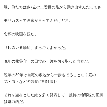
蟻、俺たちはさｧ左の二番目の足から動き出すんだってさ
モリカズって画家が言ってんだけどネ。
念願の映画を観た。
「ﾓﾘのいる場所」すっごくよかった。
晩年の熊谷守一の日常の一片を切り取った内容だ。
晩年の30年は自宅の敷地から一歩もでることなく庭の
花・虫・などの観察に明け暮れ
それを題材とした絵を多く発表して、独特の輪郭線の画風
は魅力的だ。