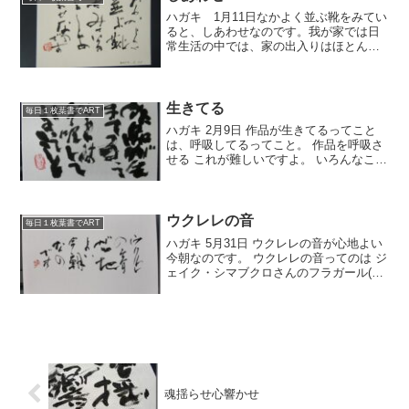
ハガキ 1月11日なかよく並ぶ靴をみてい
ると、しあわせなのです。我が家では日
常生活の中では、家の出入りはほとんど
勝手口を使っています。なので勝手口に
家族の靴がぎっちり並んでいます。この
たくさんの靴を見ていると幸せを感じる
ときもあるのです。昨...
生きてる
毎日１枚葉書でART
ハガキ 2月9日 作品が生きてるってこと
は、呼吸してるってこと。 作品を呼吸さ
せる これが難しいですよ。 いろんなこと
が作用しますからね。 今日は月例審査。
沢山の生きた作品が見られることを期待
して いまから行きます。
ウクレレの音
毎日１枚葉書でART
ハガキ 5月31日 ウクレレの音が心地よい
今朝なのです。 ウクレレの音ってのは ジ
ェイク・シマブクロさんのフラガール(ア
コースティック)です。 何度聞いても飽き
ないし 心が洗われるようです。 さて、プ
レゼント企画の応募は今日までです。 お
知...
魂揺らせ心響かせ