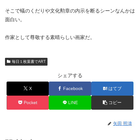
そこで蟻のくだりや文化勲章の内示を断るシーンなんかは
面白い。
作家として尊敬する素晴らしい画家だ。
毎日１枚葉書でART
シェアする
X
Facebook
はてブ
Pocket
LINE
コピー
矢田 照濤