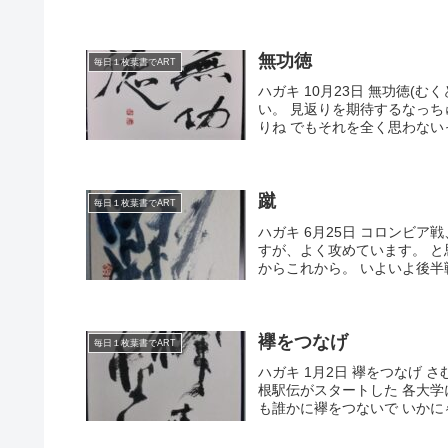
無功徳
毎日１枚葉書でART
ハガキ 10月23日 無功徳(
い。 見返りを期待するなっち
りね でもそれを全く思わないっ
蹴
毎日１枚葉書でART
ハガキ 6月25日 コロンビア
すが、よく攻めています。 と思っ
からこれから。 いよいよ後半戦突
襷をつなげ
毎日１枚葉書でART
ハガキ 1月2日 襷をつなげ さ
根駅伝がスタートした 各大学
も誰かに襷をつないで いかにゃ