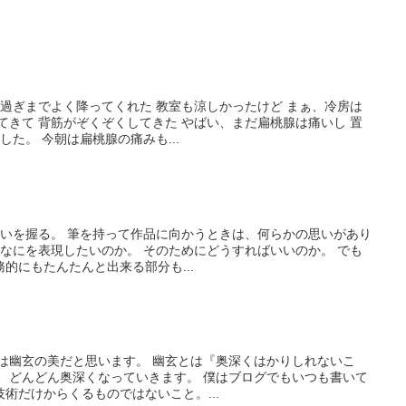
の昼過ぎまでよく降ってくれた 教室も涼しかったけど まぁ、冷房は
てきて 背筋がぞくぞくしてきた やばい、まだ扁桃腺は痛いし 置
た。 今朝は扁桃腺の痛みも...
。 思いを握る。 筆を持って作品に向かうときは、何らかの思いがあり
 なにを表現したいのか。 そのためにどうすればいいのか。 でも
的にもたんたんと出来る部分も...
幽 書は幽玄の美だと思います。 幽玄とは『奥深くはかりしれないこ
ば、どんどん奥深くなっていきます。 僕はブログでもいつも書いて
術だけからくるものではないこと。...