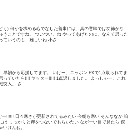
むくどく) 何かを求める心でなした善事には、真の意味では功徳がな
ゅうことですね。 ついつい、ね やってあげたのに、なんて思った
ていうのも、難しいね 小さ...
戦、早朝から応援してます。 いけー、ニッポン PKで1点取られてま
ていたら!!!! ヤッター!!!!! 1点返しました。 よっしゃー、これ
入。 さ...
むー!!!!!! 日々寒さが更新されてるみたい 今朝も寒い そんななか 箱
には しっかりと襷をつないでもらいたい ながーい目で見たら 僕
いけんね。 ...