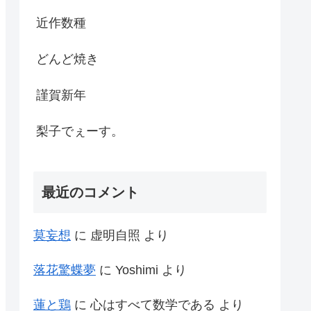
近作数種
どんど焼き
謹賀新年
梨子でぇーす。
最近のコメント
莫妄想
に
虚明自照
より
落花驚蝶夢
に
Yoshimi
より
蓮と鶏
に
心はすべて数学である
より