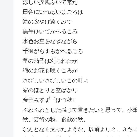
涼しい夕風ふいて来た
田舎にいればいまごろは
海の夕やけ遠くみて
黒牛ひいてかへるころ
水色お空をなきながら
千羽がらすもかへるころ
畠の茄子は刈られたか
稲のお花も咲くころか
さびしいさびしいこの町よ
家のほとりと空ばかり
金子みすず『はつ秋』
ふわふわとした感じで書きたいと思って、小
秋、芸術の秋、食欲の秋、
なんとなく太ったような、以前より２，３キ