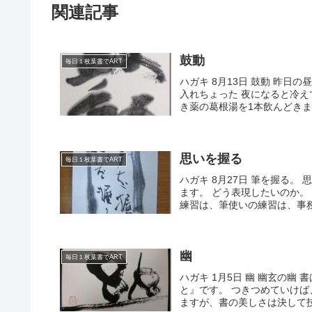
関連記事
鼓動
毎日１枚葉書でART
ハガキ 8月13日 鼓動 昨日
入れちょった 夜になると冷え
き薬の葛根湯を1本飲んどきまし
思いを握る
毎日１枚葉書でART
ハガキ 8月27日 筆を握る
ます。 どう表現したいのか。
練習は、筆使いの練習は、事務
幽
毎日１枚葉書でART
ハガキ 1月5日 幽 幽玄の
と』です。 つきつめていけ
ますが、書の美しさは決して技