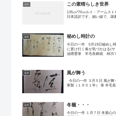
この素晴らしき世界
近作
135㎝*70㎝ルイ・アーム
日本語訳です。細い線で、隷
秘めし時計の
近作
今日の一作 5月19日秘め
に更け行く春が気づかはる(サ
油煙墨筆 羊毛長鋒紙 柿渋で
風が舞う
近作
今日の一作 ３月５日 風が舞う
寒製（１９０１年） 筆 羊毛
冬籠・・・
近作
今日の一作 １月７日 冬籠心の