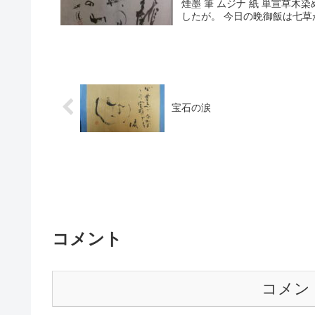
煙墨 筆 ムジナ 紙 単宣草
したが。 今日の晩御飯は七草が
宝石の涙
コメント
コメン