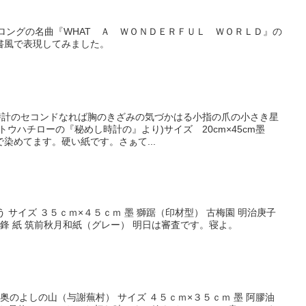
ストロングの名曲『WHAT Ａ ＷＯＮＤＥＲＦＵＬ ＷＯＲＬＤ』の
書風で表現してみました。
し時計のセコンドなれば胸のきざみの気づかはる小指の爪の小さき星
トウハチローの『秘めし時計の』より)サイズ 20cm×45cm墨
染めてます。硬い紙です。さぁて...
 サイズ ３５ｃｍ×４５ｃｍ 墨 獅踞（印材型） 古梅園 明治庚子
長鋒 紙 筑前秋月和紙（グレー） 明日は審査です。寝よ。
奥のよしの山（与謝蕪村） サイズ ４５ｃｍ×３５ｃｍ 墨 阿膠油