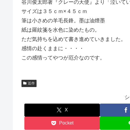
谷川俊太郎著『クレーの天使』より「泣いて
サイズは３５ｃｍ×４５ｃｍ
筆は小さめの羊毛長鋒。墨は油煙墨
紙は羅紋箋を水色に染めたもの。
ただ気持ちを込めて書き進めていきました。
感情の赴くままに・・・・
この感情ってやつが厄介なのです。
近作
シ
X
Pocket