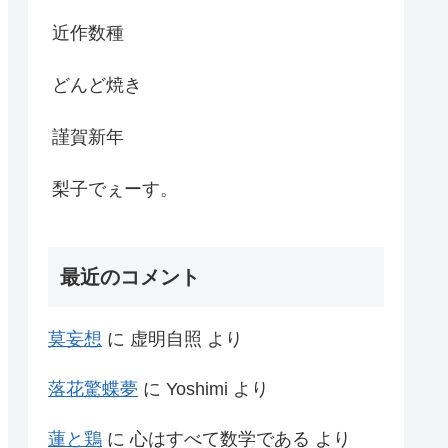
近作数種
どんど焼き
謹賀新年
梨子でぇーす。
最近のコメント
莫妄想
に
虚明自照
より
落花驚蝶夢
に
Yoshimi
より
蓮と鶏
に
心はすべて数学である
より