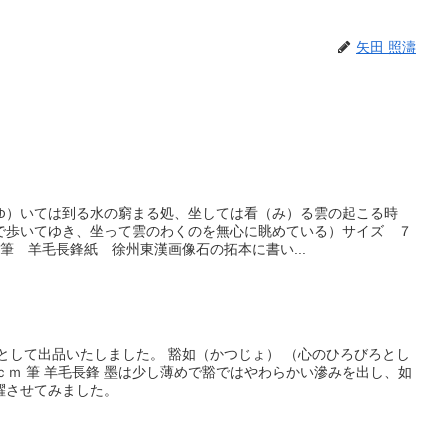
矢田 照濤
ゆ）いては到る水の窮まる処、坐しては看（み）る雲の起こる時
で歩いてゆき、坐って雲のわくのを無心に眺めている）サイズ ７
筆 羊毛長鋒紙 徐州東漢画像石の拓本に書い...
として出品いたしました。 豁如（かつじょ） （心のひろびろとし
５ｃｍ 筆 羊毛長鋒 墨は少し薄めで豁ではやわらかい滲みを出し、如
躍させてみました。