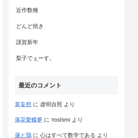
近作数種
どんど焼き
謹賀新年
梨子でぇーす。
最近のコメント
莫妄想
に
虚明自照
より
落花驚蝶夢
に
Yoshimi
より
蓮と鶏
に
心はすべて数学である
より