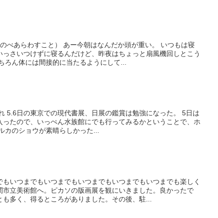
をのべあらわすこと） あー今朝はなんだか頭が重い。 いつもは寝
いっさいつけずに寝るんだけど、昨夜はちょっと扇風機回しとこう
ちろん体には間接的に当たるようにして...
破れ 5.6日の東京での現代書展、日展の鑑賞は勉強になった。 5日は
入ったので、いっぺん水族館にでも行ってみるかということで、ホ
ルカのショウが素晴らしかった...
でもいつまでもいつまでもいつまでもいつまでもいつまでも楽しく
関市立美術館へ。ピカソの版画展を観にいきました。良かったで
も多く、得るところがありました。その後、駐...