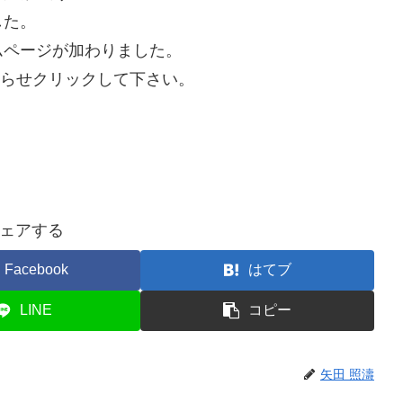
した。
ムページが加わりました。
知らせクリックして下さい。
ェアする
Facebook
はてブ
LINE
コピー
矢田 照濤