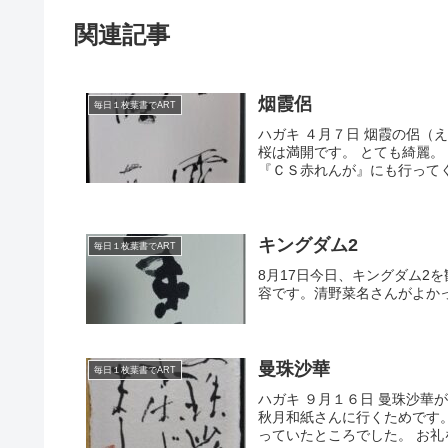
関連記事
烟霞侶
毎日１枚葉書でART
ハガキ ４月７日 烟霞の侶（
桜は満開です。 とても綺麗。
『ＣＳ赤れんが』にも行ってく
キングダム2
毎日１枚葉書でART
8月17日今日、キングダム2
容です。清野菜名さんがよかっ
曼珠沙華
毎日１枚葉書でART
ハガキ ９月１６日 曼珠沙華
秋月和紙さんに行くためです
っていたところでした。 お礼