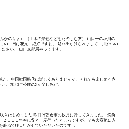
えんかのりょ） （山水の景色などをたのしむ友） 山口一の坂川の
 この土日は花見に絶好ですね。 是非出かけられまして、川沿いの
ださい。 山口支部展やってます。...
を観た。中国戦国時代は詳しくありませんが、それでも楽しめる内
た。2023年公開の3が楽しみだ。
が咲きはじめました 昨日は朝倉市の秋月に行ってきました。 筑前
。 ２０１１年春に父と一度行ったところですが、父も大変気に入
を兼ねて昨日行かせていただいたのです...