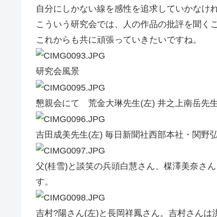
自分にしかない線を感性を追求していかなけ
こういう研究会では、人の作品の批評を聞く
これからも共に頑張っていきたいですね。
研究会風景
懇親会にて 荒金大琳先生(左) 井之上南岳先
吉田成美先生(左) 毎日新聞社西部本社・関野弘
父(桂雪)と談笑の兵頭白慧さん、楳澤美奈さ
す。
吉村?陽さん(左)と長岡祥鳳さん。吉村さんは