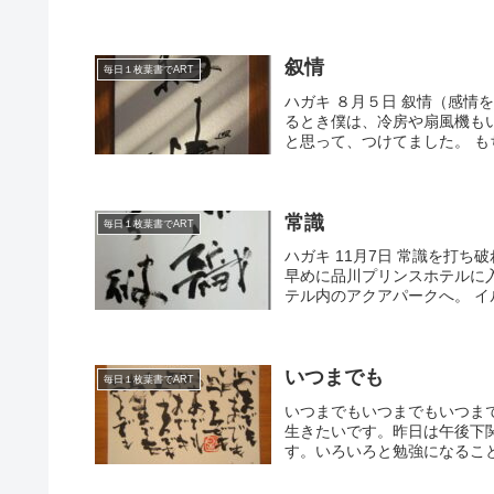
叙情
毎日１枚葉書でART
ハガキ ８月５日 叙情（感情
るとき僕は、冷房や扇風機も
と思って、つけてました。 も
常識
毎日１枚葉書でART
ハガキ 11月7日 常識を打ち
早めに品川プリンスホテルに
テル内のアクアパークへ。 イ
いつまでも
毎日１枚葉書でART
いつまでもいつまでもいつま
生きたいです。昨日は午後下
す。いろいろと勉強になること