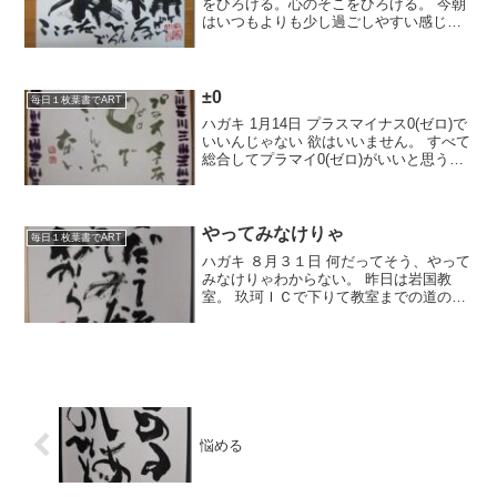
をひろげる。心のそこをひろげる。 今朝
はいつもよりも少し過ごしやすい感じか
な。 ウォーキングにもちょうどよい感じ
なんだけど、今朝は朝食を早くとったも
んだから、歩くのは夕方にします。 そ
う、いつ...
±0
毎日１枚葉書でART
ハガキ 1月14日 プラスマイナス0(ゼロ)で
いいんじゃない 欲はいいません。 すべて
総合してプラマイ0(ゼロ)がいいと思うん
よね、いろんなことが。 まっマイナスに
ならんように精進しよっ。 さて、今日は
忙しい一日になりそうです。 16時50...
やってみなけりゃ
毎日１枚葉書でART
ハガキ ８月３１日 何だってそう、やって
みなけりゃわからない。 昨日は岩国教
室。 玖珂ＩＣで下りて教室までの道の
り、雨に煙る山がきれいです。 思わず車
を停めて写真を撮りました。 ここらへん
は雨が思った以上にひどくなくてよかっ
た。 先日のこと...
悩める