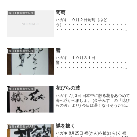
葡萄
毎日１枚葉書でART
ハガキ ９月２日葡萄（ぶど
う）・・・・・・・・・・・・・・・・
・・・・・・・・・・・・・・・・・・
・・・・・・・・・・・・・・・・・・
・・・・・・・・・ぶどうって漢字で書
けますか？こんな字です。昨日は防府教
室。ぶどう園をされてる方から、美味...
響
毎日１枚葉書でART
ハガキ １０月３１日
響・・・・・・・・・・・・・・・・・
・・・・・・・・・・・・・・・・・・
・・・・・・・・・・・・・・・・・・
・・・・・・・・・・・・・・・・久し
ぶりの更新です。京都、行ってきまし
た。紅葉はまだでした。初日は風が強く
花びらの波
毎日１枚葉書でART
寒かっ...
ハガキ 7月3日 日本中に散る花をあつめて
海へ浮かべましょ。 (金子みすゞの『花び
らの波』より) 今日は暑くなりそうだね。
久しぶりに日曜日が休みです。 今日もい
ろいろ作品を書いてみたいと思います。
大濤書展の告知です。 お知らせをクリッ
ク...
襟を披く
毎日１枚葉書でART
ハガキ 8月25日 襟(きん)を披(ひら)く 襟