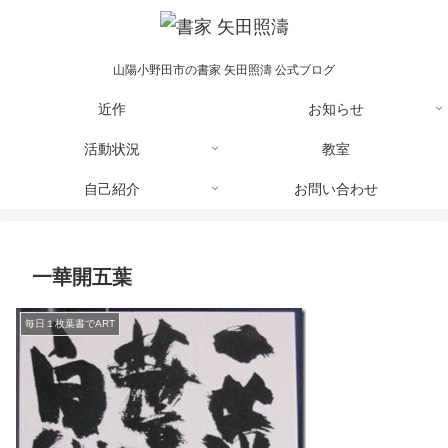
山陽小野田市の書家 矢田照濤 公式ブログ
近作
お知らせ
活動状況
教室
自己紹介
お問い合わせ
一華開五葉
毎日１枚葉書でART