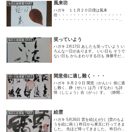
もいてびっくり。宍...
風来坊
毎日１枚葉書でART
ハガキ １１月２０日僕は風来
坊・・・・・・・・・・・・・・・・・
・・・・・・・・・・・・・・・・・・
・・・・・・・・・・・・・・・・・・
・・・・・・・・・先日、防府の教室前
の公園で拾った桜の紅葉です。ハガキに
貼り付けて。今度このハガキはラネ...
笑っていよう
毎日１枚葉書でART
ハガキ 2月17日 あしたも笑っていよう い
ろんな一日があります。 いい日も そうで
ない日も からまわりする日も 身勝手だっ
た日も いろいろあるもんです。 でも あ
したは笑っていよう。
閑意俗に適し難く・・・
毎日１枚葉書でART
ハガキ ９月２０日 閑意（かんい）俗に適
し難く、静（せい）は乃（すなわ）ち詩
情（しじょう）合（がっ）す。 （静閑を
好む心は何としても俗にあわすことはで
きぬが、そのしずかさは即ち詩情に適合
する） 昨日の朝はブチ寒かったため一日
体調がいまいちだ...
絵雲
毎日１枚葉書でART
ハガキ 5月26日 雲を絵(えが)く (雲のもよ
うを絵に画く) 昨日から東京に行ってきま
した。 先ほど帰ってきました。 昨日の夜