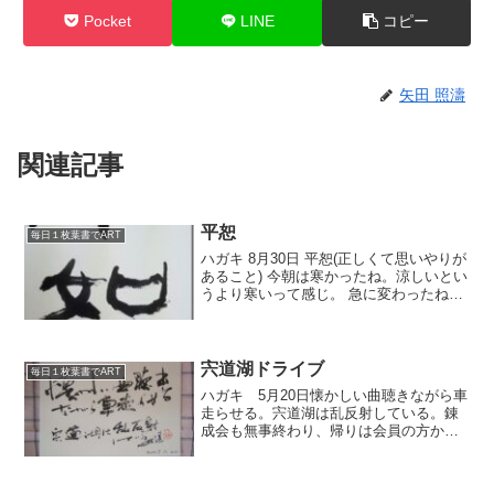
Pocket
LINE
コピー
矢田 照濤
関連記事
平恕
毎日１枚葉書でART
ハガキ 8月30日 平恕(正しくて思いやりが
あること) 今朝は寒かったね。涼しいとい
うより寒いって感じ。 急に変わったね。
いつも扇風機かけて寝てんだけど、昨夜
はそれもせず寝れたもんね。 台風10号の
ニュースみてます。 東北たいした被害に
な...
宍道湖ドライブ
毎日１枚葉書でART
ハガキ 5月20日懐かしい曲聴きながら車
走らせる。宍道湖は乱反射している。錬
成会も無事終わり、帰りは会員の方から
教えてもらった、宍道湖自然観ゴビウス
に寄った。宍道湖と中海にいる魚達の水
族館みたいなところ。1メートルちかい魚