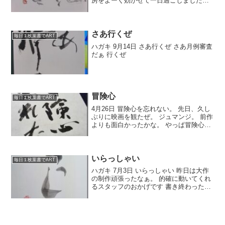
房をよーく効かせて一日過ごしました。
雪もすっかり解けた。
さあ行くぜ
毎日１枚葉書でART
ハガキ 9月14日 さあ行くぜ さあ月例審査
だぁ 行くぜ
冒険心
毎日１枚葉書でART
4月26日 冒険心を忘れない。 先日、久し
ぶりに映画を観たぜ。 ジュマンジ。 前作
よりも面白かったかな。 やっぱ冒険心を
忘れんようにしたいね。 生活も作品も。
5月から我が家はリフォーム工事に入りま
す。 いま家の中を整理してて大変。 ほと
ん...
いらっしゃい
毎日１枚葉書でART
ハガキ 7月3日 いらっしゃい 昨日は大作
の制作頑張ったなぁ。 的確に動いてくれ
るスタッフのおかげです 書き終わった後
で、フェルトに残った墨をのぞきます。
紙もでかいよ。 昨日、アップできなかっ
たハガキ。 そして帰ったら、娘夫婦とか
ぁくんが...