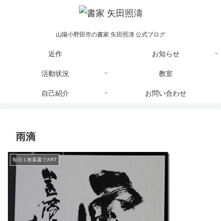
山陽小野田市の書家 矢田照濤 公式ブログ
近作
お知らせ
活動状況
教室
自己紹介
お問い合わせ
雨滴
毎日１枚葉書でART