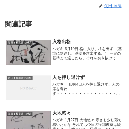
矢田 照濤
関連記事
入格出格
毎日１枚葉書でART
ハガキ 6月19日 格に入り、格を出ず （基
準に到達し、基準を超出する。） 一定の
基準まで達したら、それを突き抜けて、
自分の道を探し出さないとね。 昨日の夕
方ね仕事が一段落したのでね居間に戻
り、テレビをつけて、ｗｏｗｏｗを出し
てみたら ティ...
人を押し退けず
毎日１枚葉書でART
ハガキ 10月4日人を押し退けず、人の
席を奪わ
ず・・・・・・・・・・・・・・・・・
・・・・・・・・・・・・・・・・・・
・・・・・・・・・・・・・・・・・・
・・・・・・・・・・・・・・・・今日
も昨日見た『雨あがる』からです。仕官
大地悠々
毎日１枚葉書でART
を断られ、夫...
ハガキ 1月27日 大地悠々 寒さも少し落ち
着いたかな それでも今日の宇部教室は暖