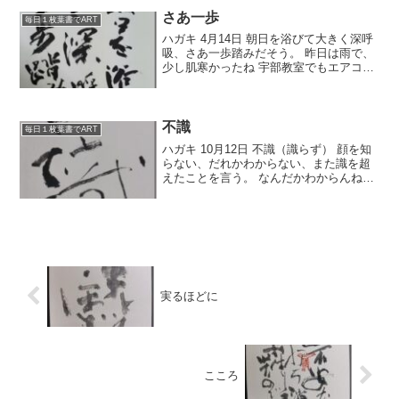
だぁー」っ...
さあ一歩
毎日１枚葉書でART
ハガキ 4月14日 朝日を浴びて大きく深呼
吸、さあ一歩踏みだそう。 昨日は雨で、
少し肌寒かったね 宇部教室でもエアコン
入れてました。 昨日は、お休みの方が多
く、わりと暇だったなぁ。 教室に生徒さ
んがいっぱいで、添削指導するにもいっ
ぱいいっぱ...
不識
毎日１枚葉書でART
ハガキ 10月12日 不識（識らず） 顔を知
らない、だれかわからない、また識を超
えたことを言う。 なんだかわからんねで
もいいなぁ そんな作品がいいのです。 そ
んな作品が多いです。 書展、今日までで
す。 是非お越しください。 山陽小野田市
民館...
実るほどに
こころ