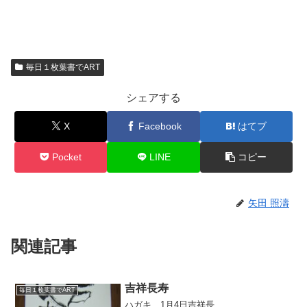
毎日１枚葉書でART
シェアする
X
Facebook
はてブ
Pocket
LINE
コピー
矢田 照濤
関連記事
吉祥長寿
毎日１枚葉書でART
ハガキ 1月4日吉祥長