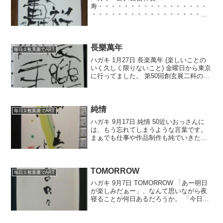
寿・・・・・・・・・・・・・・・・・
・・・・・・・・・・・・・・・・・・
・・・・・・・・・・・・・・・・・・
・・・・・・・・・めでたい言葉です。
長寿を祝う言葉です。生きていなきぁい
けません。摩崖風で書いてみました
長樂萬年
毎日１枚葉書でART
が・・...
ハガキ 1月27日 長楽萬年 (楽しいことの
いく久しく限りないこと) 金曜日から東京
に行ってました。 第50回創玄展二科の審
査です。 昨日の最終便にて帰ってきまし
た。 当会からは当番審査員として、和歌
山の中村汀花さんが出席されました。 僕
は...
純情
毎日１枚葉書でART
ハガキ 9月17日 純情 50近いおっさんに
は、もう忘れてしまうような言葉です。
まぁでも仕事や作品制作も純でいきたい
ものです。 月刊誌原稿作成が滞っていま
す。 さすがに今日の午後にはすべてやり
きらないとまずいね。
TOMORROW
毎日１枚葉書でART
ハガキ 9月7日 TOMORROW 「あー明日
が楽しみだぁー」、なんて思いながら夜
寝ることが何日あるだろうか。 「今日は
疲れたー」、とか「明日はこれをやらん
にゃいけんなぁ」とかはよく思うんだけ
どね。 よく考えたら「あー明日が楽しみ