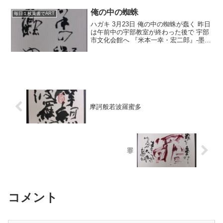
く癒してくれました。 これからもできる
だけ長...
俺の中の蜘蛛
毎日１枚葉書でART
ハガキ 3月23日 俺の中の蜘蛛が蠢く 昨日
は午前中の宇部教室が終わった後で 宇部
市文化会館へ 『米本一幸・宏二郎』-墨と
彩の響流展-です。 昨日までが会期だった
のです。 素晴らしかったです。 線の格の
高さ 素朴だけど強い そして潤渇の美し...
摩訶般若波羅蜜多
罪
コメント