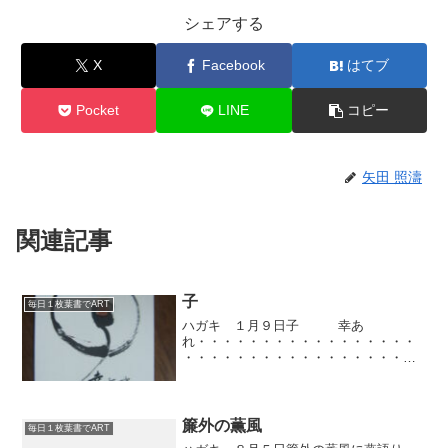
シェアする
X
Facebook
はてブ
Pocket
LINE
コピー
矢田 照濤
関連記事
子
毎日１枚葉書でART
ハガキ １月９日子 幸あ
れ・・・・・・・・・・・・・・・・・
・・・・・・・・・・・・・・・・・・
・・・・・・・・・・・・・・・・・・
・・・・・・・・うーん、今日は書くこ
とがあまりないなあ。さっき仕事から帰
ってきて、頭がぼーとしてます。今...
簾外の薫風
毎日１枚葉書でART