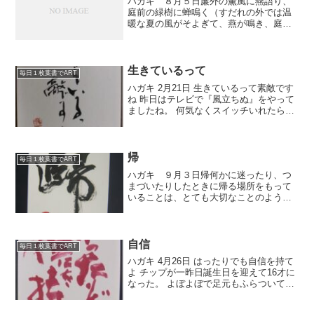
ハガキ ８月５日簾外の薫風に燕語り、
庭前の緑樹に蝉鳴く（すだれの外では温
暖な夏の風がそよぎて、燕が鳴き、庭前
の青々した樹間では蝉が鳴いてい
る）・・・・・・・・・・・・・・・・
・・・・・・・・・・・・・・・・・・
・・・・・・・・・・・・・・・...
生きているって
毎日１枚葉書でART
ハガキ 2月21日 生きているって素敵です
ね 昨日はテレビで『風立ちぬ』をやって
ましたね。 何気なくスイッチいれたらち
ょうどやってまして 堀越二郎と里見菜穂
子が再会するシーンでした。 その時に言
った菜穂子の台詞が 「生きているって素
敵ですね...
帰
毎日１枚葉書でART
ハガキ ９月３日帰何かに迷ったり、つ
まづいたりしたときに帰る場所をもって
いることは、とても大切なことのように
思います。日常生活の中でもそうですよ
ね。書も行き詰ったりしたときに帰る場
所は古典なんだと思います。しかし、古
典を勉強してないと帰る場...
自信
毎日１枚葉書でART
ハガキ 4月26日 はったりでも自信を持て
よ チップが一昨日誕生日を迎えて16才に
なった。 よぼよぼで足元もふらついてす
っかりおじいちゃん。 16年間、家族の一
員として病気もせずに元気にそしてねよ