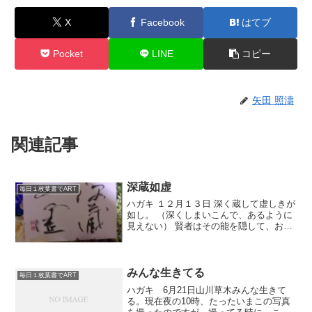
X
Facebook
はてブ
Pocket
LINE
コピー
矢田 照濤
関連記事
深蔵如虚
毎日１枚葉書でART
ハガキ １２月１３日 深く蔵して虚しきが
如し。 （深くしまいこんで、あるように
見えない） 賢者はその能を隠して、おろ
かな人のように見えるたとえです。 それ
を書の技術的なことに置き換えて考えて
みたいのです。 簡単な誰でも書けそうな
わかりやすい...
みんな生きてる
毎日１枚葉書でART
ハガキ 6月21日山川草木みんな生きて
る。現在夜の10時、たったいまこの写真