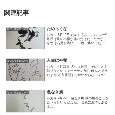
関連記事
ためらうな
毎日１枚葉書でART
ハガキ 6月12日 ためらうな いってぇー!!
昨日は足の小指が痛いだけだったのが、
今朝は右足が痛い。 一晩中疼いてた。た
まらん。 なんでこうなるの。 まぁええ、
そのうち引くじゃろ。 それにしても昨日
の『64ロクヨン後篇』はすごかった。
見...
人生は神秘
毎日１枚葉書でART
ハガキ 4月27日 人生は神秘、そのことを
知りなさい（マザーテレサ） ほんとそう
だよね どう展開するかわからない いい方
に転ぶこともあれば 悪い方に転ぶことも
ある 何が起きるかわからない だから日々
一生懸命に。 昨日は下関の米本秀石先生
の社...
色なき風
毎日１枚葉書でART
ハガキ 9月22日 色なき風 秋の風のことを
言うらしいんだよね。 言葉に風情がある
よね。