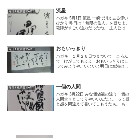
流星
毎日１枚葉書でART
ハガキ 5月1日 流星 一瞬で消え去る儚い
ひかり 昨日は「無限の住人」を観たよ。
殺陣がすごい迫力だったね。 主人公は不
死身 いくら斬られても死なない。 なので
平気で斬られる。 手首なんかも斬りおと
す。 ちょっとえぐいところもあるけど、
見応...
おもいっきり
毎日１枚葉書でART
ハガキ １月２６日つまづいて ころん
で けがしてもええ おもいっきりはし
ってみようや。いよいよ明日は空港のパ
フォーマンス。おもいっきり楽しんで書
こう。書の楽しさ、素晴らしさがすこし
でも伝わるように。今日もイメージトレ
ーニング。どんなふうにし...
一個の人間
毎日１枚葉書でART
ハガキ 3月22日 みな価値観の違う一個の
人間堂々としてりやいいんだよ。 って観
と感を間違えて書いてしもうたぁ。 もう
ええや、そのまま出します。 きのうは江
汐公園で椿まつり オープニングで毅童く
んがパフォーマンスする予定だったんで
すが、 毅...