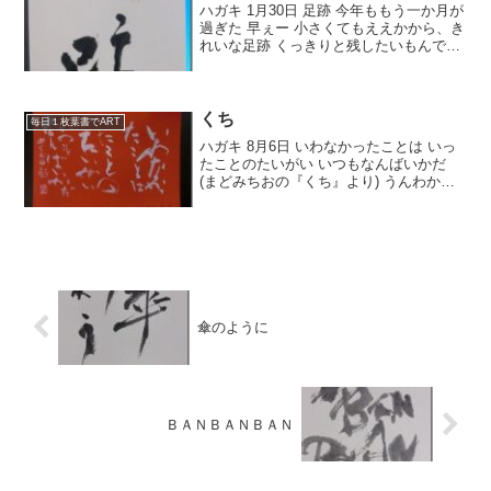
ハガキ 1月30日 足跡 今年ももう一か月が
過ぎた 早ぇー 小さくてもええかから、き
れいな足跡 くっきりと残したいもんで
す。
くち
毎日１枚葉書でART
ハガキ 8月6日 いわなかったことは いっ
たことのたいがい いつもなんばいかだ
(まどみちおの『くち』より) うんわかる
わかるってかんじかな。 きのうの岩国教
室の往復の運転はぜんぜん眠気も来ず、
絶好調でしたね。 いつもなら昼食後の運
転は眠く...
傘のように
ＢＡＮＢＡＮＢＡＮ