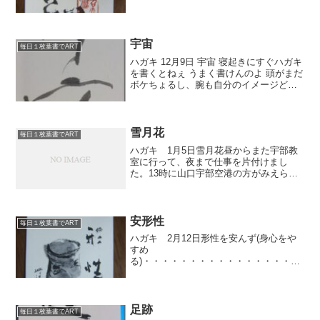
・・・・・・・・・・・・・・・・・・
・・・・・・・ここ数日、作品のイメー
ジを膨らませてました。だいぶイメージ
がまとまってきました。イメージといっ
宇宙
毎日１枚葉書でART
て...
ハガキ 12月9日 宇宙 寝起きにすぐハガキ
を書くとねぇ うまく書けんのよ 頭がまだ
ボケちょるし、腕も自分のイメージどお
りに動いてくれん。 これもスケール感の
大きいのをイメージしてるんだけどね
ぇ、 腕が・・・腕が動いてくれんのよ。
って言い...
雪月花
毎日１枚葉書でART
ハガキ 1月5日雪月花昼からまた宇部教
室に行って、夜まで仕事を片付けまし
た。13時に山口宇部空港の方がみえられ
て、『新春、書のスーパーパフォーマン
ス』の打ち合わせをいたしました。1月27
日(土)16時30分からロビーで行います。
タテ2メート...
安形性
毎日１枚葉書でART
ハガキ 2月12日形性を安んず(身心をや
すめ
る)・・・・・・・・・・・・・・・・・
・・・・・・・・・・・・・・・・・・
・・・・・・・・・・・・・・・・・・
・・・・・・・・・今日はまた特別寒か
ったですねぇ。今日、宇部教室の帰りは
足跡
毎日１枚葉書でART
雪がちらほら。...