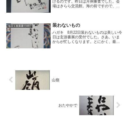
けるのです。昨日は月例審査でした。会
場はきらら交流館。海の前ですので、美
しいロケーションが目に入ります。皆さ
んの1ｹ月間の努力の結晶を審査するので
す。慎重に見てますよ。たまには審査風
景を写真に撮ろうと...
装わないもの
毎日１枚葉書でART
ハガキ 8月22日装わないものは美しい今
日は玄游書展の受付でした。さあ、いま
からが忙しくなります。とにかく、最近
いろいろ物忘れがひどいというか気が緩
んでます。明日から気をひきしめて書展
に向かいます。
山嶺
おたやかで