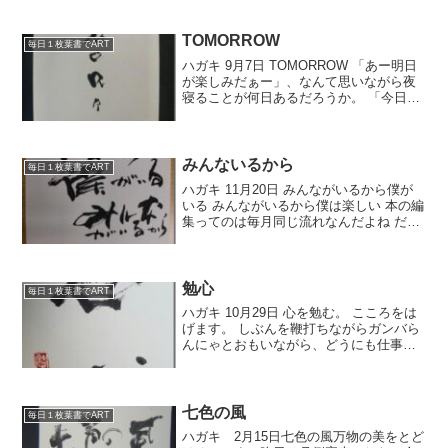
と寒い。 暖房を入れないと、ちょっとキ
ツイかな。 昨日は稽古の合間に、僕の作
品集の編集を...
TOMORROW
毎日１枚葉書でART
ハガキ 9月7日 TOMORROW 「あー明日
が楽しみだぁー」、なんて思いながら夜
寝ることが何日あるだろうか。 「今日は
疲れたー」、とか「明日はこれをやらん
にゃいけんなぁ」とかはよく思うんだけ
どね。 よく考えたら「あー明日が楽しみ
だぁー」っ...
みんないるから
毎日１枚葉書でART
ハガキ 11月20日 みんながいるから僕が
いる みんながいるから僕は楽しい 本の編
集ってのは毎月同じ流れなんだよね だか
ら予定を組んで楽にしていくことは出来
るんだよね でも、毎月追われるんだよね
なんだかなぁ 僕は仕事の片づけ方の段取
りが悪...
勉心
毎日１枚葉書でART
ハガキ 10月29日 心を勉む。 こころをは
げます。 しぶんを鞭打ちながらガンバら
んにゃとおもいながら、どうにも仕事の
気分乗らんっちゅう時もあるいね。 そん
な時は映画か・・・・ なにもせん
か・・・・ それもええと思います。 いつ
もいつも我武...
七色の風
毎日１枚葉書でART
ハガキ 2月15日七色の風万物の美をとど