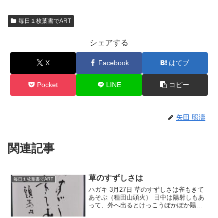
毎日１枚葉書でART
シェアする
X
Facebook
はてブ
Pocket
LINE
コピー
矢田 照濤
関連記事
草のすずしさは
毎日１枚葉書でART
ハガキ 3月27日 草のすずしさは雀もきて
あそぶ（種田山頭火） 日中は陽射しもあ
って、外へ出るとけっこうぽかぽか陽
気。 でも部屋の中にいると、まだちょっ