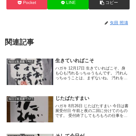
Pocket
LINE
コピー
矢田 照濤
関連記事
生きていればこそ
毎日１枚葉書でART
ハガキ 12月17日 生きていればこそ、身
も心も汚れるっちゅうもんです。 汚れん
っちゅうことは、まずないね。 汚れをそ
のままにしちょくと、精神衛生上よくな
いいね。 たまにゃあ、心の洗濯をせんに
ゃあね。 自分のためにも、人のために
も。 さて、...
じたばたすまい
毎日１枚葉書でART
ハガキ 8月26日 じたばたすまい 今日は書
展受付日 午前と夜の二回に分けてのもの
です。 受付終了してもろもろの仕事を終
えると、けっこう夜遅くなるのです。 ス
タッフのみなさん、よろしくお願いしま
す。 ラジオ体操続けてますが、マジでや
るとけっ...
そして今日が