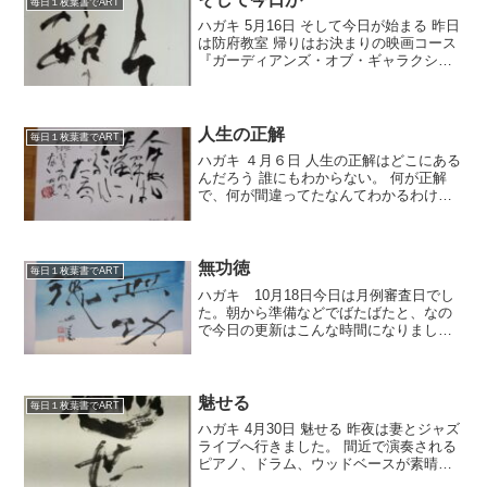
毎日１枚葉書でART
ハガキ 5月16日 そして今日が始まる 昨日
は防府教室 帰りはお決まりの映画コース
『ガーディアンズ・オブ・ギャラクシ
ー』を観ました。 むっちゃおもろかった
ですね。 3Dで観たんだけど、残念なの
は、それだったら吹き替え版になるとい
うことくら...
人生の正解
毎日１枚葉書でART
ハガキ ４月６日 人生の正解はどこにある
んだろう 誰にもわからない。 何が正解
で、何が間違ってたなんてわかるわけが
ない。 みいんな方程式が違うしね。 そし
てその難しい方程式は死ぬまで答えがで
ないんだろうなぁと思っています。 途中
であれっ？計...
無功徳
毎日１枚葉書でART
ハガキ 10月18日今日は月例審査日でし
た。朝から準備などでばたばたと、なの
で今日の更新はこんな時間になりまし
た。禅語です。功徳が無いということで
すが、意味としては見返りを期待しない
ということです。こんなにしてあげたの
に、あの人は何も感じて...
魅せる
毎日１枚葉書でART
ハガキ 4月30日 魅せる 昨夜は妻とジャズ
ライブへ行きました。 間近で演奏される
ピアノ、ドラム、ウッドベースが素晴ら
しかった。 魅せてもらいました。 3人で