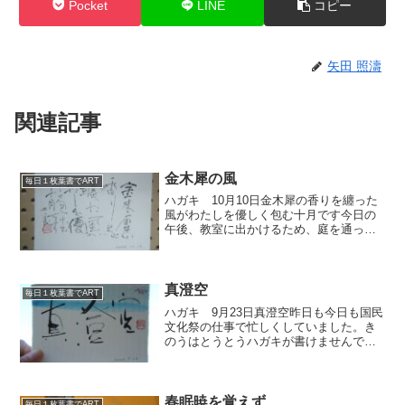
Pocket
LINE
コピー
矢田 照濤
関連記事
金木犀の風
毎日１枚葉書でART
ハガキ 10月10日金木犀の香りを纏った
風がわたしを優しく包む十月です今日の
午後、教室に出かけるため、庭を通った
ら、先日までまだぜんぜん咲いてなかっ
た金木犀が咲いてました。横を通ると甘
いにおいがします。ああ十月だなあ、と
思いました。
真澄空
毎日１枚葉書でART
ハガキ 9月23日真澄空昨日も今日も国民
文化祭の仕事で忙しくしていました。き
のうはとうとうハガキが書けませんでし
た。今日は朝からとても天気が良く空を
見上げると雲ひとつなく真っ青でした。
真澄空(ますみぞら)、少しの曇りもなく澄
みわたった空とい...
春眠暁を覚えず
毎日１枚葉書でART