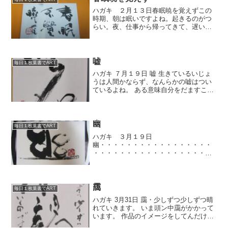
ハガキ ２月１３日春眠暁を覚えずこの
時期、朝は眠いですよね。起きるのがつ
らい。夜、仕事から帰ってきて、遅い夕
食を食べたら、ほーとしてそれから仕事
をする気力がなくなることがあります。
まあいいか、明日の朝はやくおきて仕事
しよう。と思って寝るんで...
嘘
毎日１枚葉書でART
ハガキ ７月１９日 嘘 生きているいじょ
うは人間かならず、なんらかの嘘はつい
ているよね。 ある意味自分をだますこと
もあるもんね。 必要な嘘もあるっちゅう
もんです。 しかし、人をおとしめるよう
な嘘はいけんね。 さて、嘘と言えば 「折
～れた、た...
幽
毎日１枚葉書でART
ハガキ ３月１９日
幽・・・・・・・・・・・・・・・・・
・・・・・・・・・・・・・・・・・・
・・・・・・・・・・・・・・・・・・
・・・・・・・・・久しぶりです。明日
から日田へ会議のため行きます。会議の
資料作りに、ここ数日数字ばかり見てま
靄
毎日１枚葉書でART
した。...
ハガキ 3月31日 靄・少しずつ少しずつ晴
れていきます。 いま頭ン中靄がかかって
います。 作品のイメージをしてんだけど
まだイメージが固まりません 3日の日曜