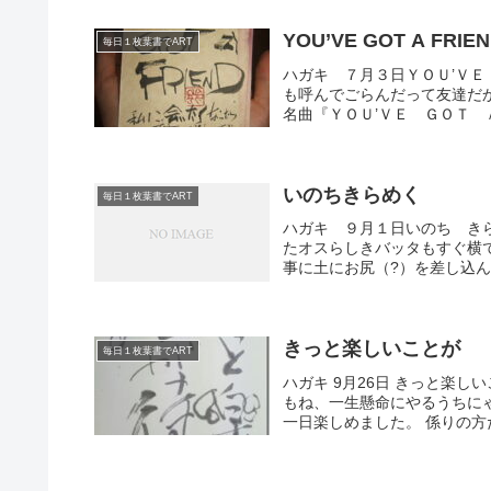
YOU’VE GOT A FR
毎日１枚葉書でART
ハガキ ７月３日ＹＯＵ’
も呼んでごらんだって友達だ
名曲『ＹＯＵ’ＶＥ ＧＯＴ 
いのちきらめく
毎日１枚葉書でART
ハガキ ９月１日いのち き
たオスらしきバッタもすぐ横
事に土にお尻（?）を差し込
きっと楽しいことが
毎日１枚葉書でART
ハガキ 9月26日 きっと楽
もね、一生懸命にやるうちに
一日楽しめました。 係りの方た