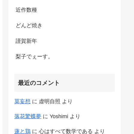
近作数種
どんど焼き
謹賀新年
梨子でぇーす。
最近のコメント
莫妄想
に
虚明自照
より
落花驚蝶夢
に
Yoshimi
より
蓮と鶏
に
心はすべて数学である
より