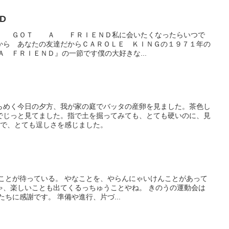
IEND
ＶＥ ＧＯＴ Ａ ＦＲＩＥＮＤ私に会いたくなったらいつで
から あなたの友達だからＣＡＲＯＬＥ ＫＩＮＧの１９７１年の
Ａ ＦＲＩＥＮＤ』の一節です僕の大好きな...
らめく今日の夕方、我が家の庭でバッタの産卵を見ました。茶色し
でじっと見てました。指で土を掘ってみても、とても硬いのに、見
んで、とても逞しさを感じました。
しいことが待っている。 やなことを、やらんにゃいけんことがあって
ゃ、楽しいことも出てくるっちゅうことやね。 きのうの運動会は
ちに感謝です。 準備や進行、片づ...