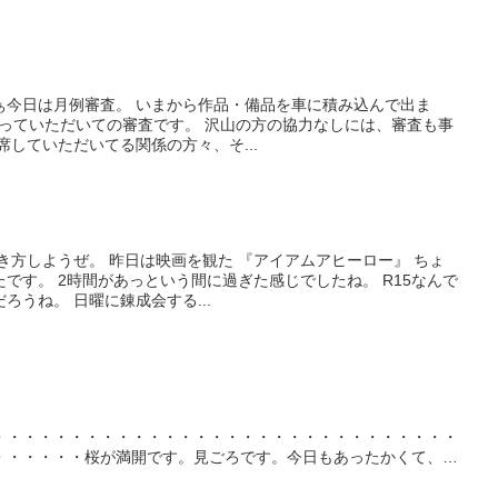
 さぁ今日は月例審査。 いまから作品・備品を車に積み込んで出ま
まっていただいての審査です。 沢山の方の協力なしには、審査も事
席していただいてる関係の方々、そ...
生き方しようぜ。 昨日は映画を観た 『アイアムアヒーロー』 ちょ
です。 2時間があっという間に過ぎた感じでしたね。 R15なんで
ろうね。 日曜に錬成会する...
・・・・・・・・・・・・・・・・・・・・・・・・・・・・・・
・・・・・・桜が満開です。見ごろです。今日もあったかくて、花
方、ある方から竜王山...