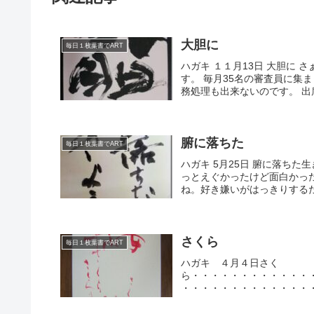
大胆に
毎日１枚葉書でART
ハガキ １１月13日 大胆に
す。 毎月35名の審査員に集
務処理も出来ないのです。 出
腑に落ちた
毎日１枚葉書でART
ハガキ 5月25日 腑に落ちた
っとえぐかったけど面白かった
ね。好き嫌いがはっきりするだ
さくら
毎日１枚葉書でART
ハガキ ４月４日さく
ら・・・・・・・・・・・・
・・・・・・・・・・・・・
見にはもってこいでしたね。夕