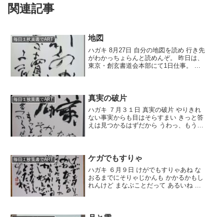
関連記事
地図
毎日１枚葉書でART
ハガキ 8月27日 自分の地図を読め 行き先
がわかっちょらんと読めんぞ。 昨日は、
東京・創玄書道会本部にて1日仕事。 相
変わらず外はぶち暑いけど、涼しく仕事
しました。 今日は、夕方から妻と一緒に
映画へ。 『後妻業の女』です。 ぶちおも
ろかっ...
真実の破片
毎日１枚葉書でART
ハガキ ７月３１日 真実の破片 やりきれ
ない事実からも目はそらすまい きっと答
えは見つかるはずだから うわっ、もう７
月も終わりだぁ。 くっそ暑いなぁー。 朝
はようから蝉の大群の鳴き声で 頭ん中
が、ワシワシ・・・・ジージー・・・・
ミーンミーン...
ケガでもすりゃ
毎日１枚葉書でART
ハガキ ６月９日 けがでもすりゃあね な
おるまでにそりゃじかんも かかるかもし
れんけど まなぶことだって あるいね 昨
夜仕事から帰ってみると Ｋさんが、僕の
ブログ作品を今年の月別で ＤＶＤにまと
めて、持ってきてくださっていた。 タイ
トルは『...