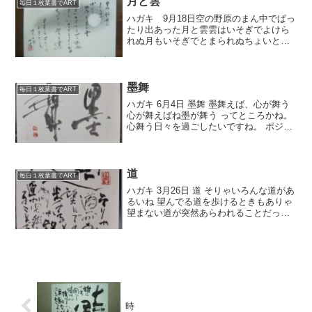
月と雲
毎日１枚葉書でART
ハガキ 9月18日空の野原のまん中でぱっ
たり出あった月と雲雲はいそぎでよけら
れぬ月もいそぎでとまられぬちょいとご
めんと雲のうへすましてすたこらお月さ
ん 金子みすずの詩で
す・・・・・・・・・・・・・・・・・
・・・・・・・・・・・・...
墨舞
毎日１枚葉書でART
ハガキ 6月4日 墨舞 墨舞えば、心が舞う
心が舞えばね墨が舞う ってところかね。
心舞う日々を過ごしたいですね。 ポジテ
ッブシンキングで。 残念、昨日は午後か
らなんやかやと忙しくしてて、抽選でき
ませんでした。 今日も無理なので、明日
午後抽...
道
毎日１枚葉書でART
ハガキ 3月26日 道 そりゃいろんな道があ
るいね 望んでる道を歩けるときもありゃ
望まない道が突然あらわれることだって
ある 昨日は自動車保険の検討。 娘が車を
持つんでね なにか事が起っちゃいけんけ
ど 望まないことが、ぽこっと出てくるこ
とが...
時