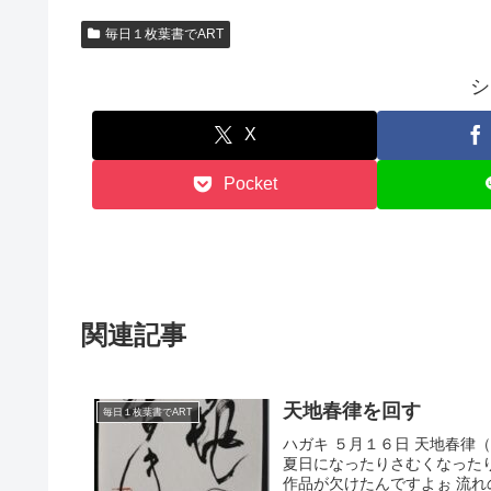
毎日１枚葉書でART
シ
X
Pocket
関連記事
天地春律を回す
毎日１枚葉書でART
ハガキ ５月１６日 天地春律
夏日になったりさむくなった
作品が欠けたんですよぉ 流れの