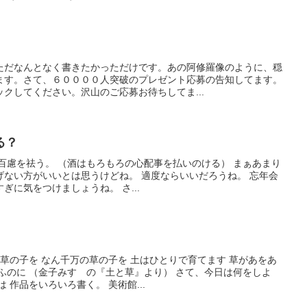
ただなんとなく書きたかっただけです。あの阿修羅像のように、穏
ます。さて、６００００人突破のプレゼント応募の告知してます。
クしてください。沢山のご応募お待ちしてま...
る？
く百慮を祛う。 （酒はもろもろの心配事を払いのける） まぁあまり
げない方がいいとは思うけどね。 適度ならいいだろうね。 忘年会
ぎに気をつけましょうね。 さ...
ぬ草の子を なん千万の草の子を 土はひとりで育てます 草があをあ
ふのに （金子みすゞの『土と草』より） さて、今日は何をしよ
 作品をいろいろ書く。 美術館...