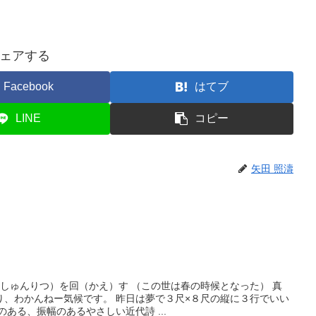
ェアする
Facebook
はてブ
LINE
コピー
矢田 照濤
（しゅんりつ）を回（かえ）す （この世は春の時候となった） 真
り、わかんねー気候です。 昨日は夢で３尺×８尺の縦に３行でいい
ある、振幅のあるやさしい近代詩 ...