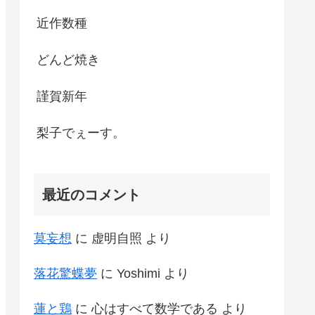
近作数種
どんど焼き
謹賀新年
梨子でぇーす。
最近のコメント
莫妄想
に
虚明自照
より
落花驚蝶夢
に
Yoshimi
より
蓮と鶏
に
心はすべて数学である
より