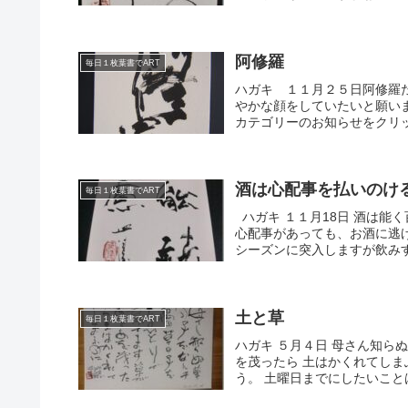
阿修羅
毎日１枚葉書でART
ハガキ １１月２５日阿修羅
やかな顔をしていたいと願い
カテゴリーのお知らせをクリッ
酒は心配事を払いのけ
毎日１枚葉書でART
ハガキ １１月18日 酒は能
心配事があっても、お酒に逃
シーズンに突入しますが飲みす
土と草
毎日１枚葉書でART
ハガキ ５月４日 母さん知ら
を茂ったら 土はかくれてしま
う。 土曜日までにしたいことは