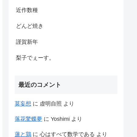
近作数種
どんど焼き
謹賀新年
梨子でぇーす。
最近のコメント
莫妄想
に
虚明自照
より
落花驚蝶夢
に
Yoshimi
より
蓮と鶏
に
心はすべて数学である
より