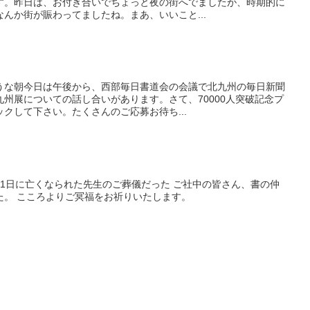
す。昨日は、お付き合いでちょっと夜の街へでましたが、時期的に
んか街が賑わってましたね。まあ、いいこと...
うな朝今日は午後から、西部毎日書道会の会議で北九州の毎日新聞
州展についての話し合いがあります。さて、70000人突破記念プ
クして下さい。たくさんのご応募お待ち...
うは1日に亡くなられた先生のご葬儀だった ご社中の皆さん、書の仲
た。 こころよりご冥福をお祈りいたします。