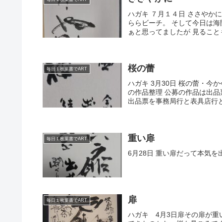
ハガキ ７月１４日 ささやか
ららビーチ。 そして今日は海
ぁと思ってましたが 見ることも
桜の蕾
毎日１枚葉書でART
ハガキ 3月30日 桜の蕾・
の作品整理 公募の作品は出品
出品票を事務局行と表具店行と
重い扉
毎日１枚葉書でART
6月28日 重い扉だって本気
扉
毎日１枚葉書でART
ハガキ 4月3日扉その扉が