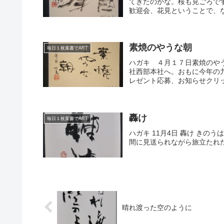
てきたのかな。桜も見ごろで
歓迎会、花見ということで、な
素焼のやうな朝
毎日１枚葉書でART
ハガキ ４月１７日素焼のや
社西部本社へ。おもに今年の九
レゼント応募、お知らせクリッ
轟け
毎日１枚葉書でART
ハガキ 11月4日 轟け きの
間に見送られながら旅立たれ
晴れ渡った空のように