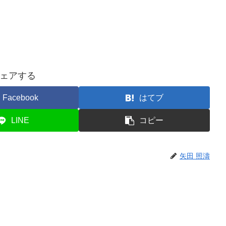
ェアする
Facebook
はてブ
LINE
コピー
矢田 照濤