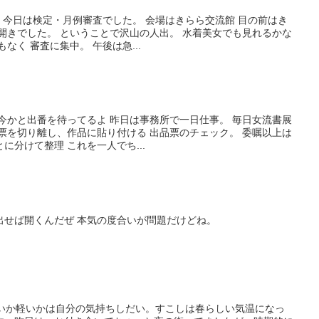
に 今日は検定・月例審査でした。 会場はきらら交流館 目の前はき
開きでした。 ということで沢山の人出。 水着美女でも見れるかな
なく 審査に集中。 午後は急...
今か今かと出番を待ってるよ 昨日は事務所で一日仕事。 毎日女流書展
票を切り離し、作品に貼り付ける 出品票のチェック。 委嘱以上は
に分けて整理 これを一人でち...
を出せば開くんだぜ 本気の度合いが問題だけどね。
重いか軽いかは自分の気持ちしだい。すこしは春らしい気温になっ