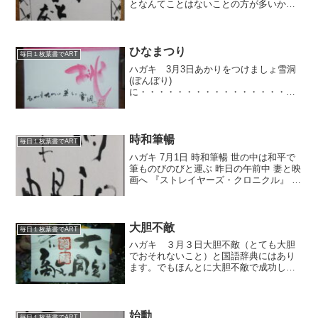
となんてことはないことの方が多いかも
ね。 でもそのなんてことないことが実は
すごく難しいことだったりするんだよ
ね。 単純なことでもそれを積み重ねてい
くことは困難だよ...
ひなまつり
毎日１枚葉書でART
ハガキ 3月3日あかりをつけましょ雪洞
(ぼんぼり)
に・・・・・・・・・・・・・・・・・
・・・・・・・・・・・・・・・・・・
・・・・・・・・・・・・・・・・・・
・・・・・・・・昨夜はすごい雷と雨で
したね。ゴロゴロゴロと低い音で気持ち
時和筆暢
毎日１枚葉書でART
悪く・・・...
ハガキ 7月1日 時和筆暢 世の中は和平で
筆ものびのびと運ぶ 昨日の午前中 妻と映
画へ 『ストレイヤーズ・クロニクル』 ス
トーリーはなかなか複雑で解りにくいで
すが 特殊能力を持たされて生まれた若者
が、限られた命の中での戦いや葛藤、生
きるとは...
大胆不敵
毎日１枚葉書でART
ハガキ ３月３日大胆不敵（とても大胆
でおそれないこと）と国語辞典にはあり
ます。でもほんとに大胆不敵で成功して
いる人って、おそれることも知ってい
て、とても繊細な面もあって、って感じ
もするんですよね。明日は宇部玄游会の
錬成会です。
始動
毎日１枚葉書でART