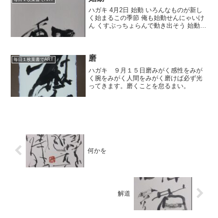
ハガキ 4月2日 始動 いろんなものが新し
く始まるこの季節 俺も始動せんにゃいけ
ん くすぶっちょらんで動き出そう 始動
始動 今日は書くものも多いが 明日の作品
の構想も、そろそろ固めていかんにゃい
けんね。 これが時間かかるっちゃ まぁで
も、...
磨
毎日１枚葉書でART
ハガキ ９月１５日磨みがく感性をみが
く腕をみがく人間をみがく磨けば必ず光
ってきます。磨くことを怠るまい。
何かを
解道