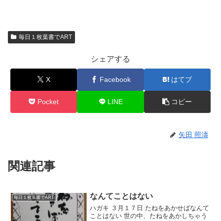
毎日１枚葉書でART
シェアする
X
Facebook
はてブ
Pocket
LINE
コピー
矢田 照濤
関連記事
なんてことはない
毎日１枚葉書でART
ハガキ ３月１７日 たねをあかせばなんて
ことはない 世の中、たねをあかしちゃう