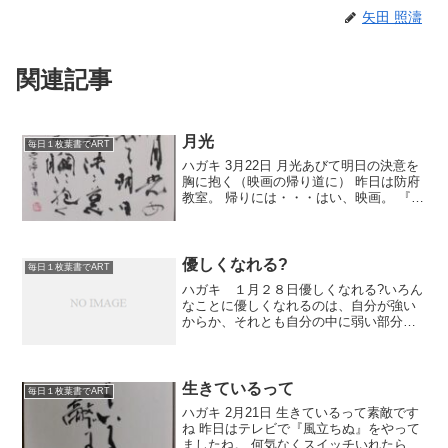
矢田 照濤
関連記事
月光
毎日１枚葉書でART
ハガキ 3月22日 月光あびて明日の決意を
胸に抱く（映画の帰り道に） 昨日は防府
教室。 帰りには・・・はい、映画。 『家
族はつらいよ』を観ました。 山田洋二監
督の喜劇です。 といっても大笑いするよ
うなものではなく ひとりでくすくすと笑
いなが...
優しくなれる?
毎日１枚葉書でART
ハガキ １月２８日優しくなれる?いろん
なことに優しくなれるのは、自分が強い
からか、それとも自分の中に弱い部分も
あるからなのか、難しくてわかりませ
ん。どっちにしても、優しくありたいと
思ってます。今日は、ちょっと付き合い
があり、昼前から妻と出か...
生きているって
毎日１枚葉書でART
ハガキ 2月21日 生きているって素敵です
ね 昨日はテレビで『風立ちぬ』をやって
ましたね。 何気なくスイッチいれたらち