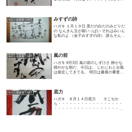
ょうどやってまして 堀越二郎と里見菜穂
子が再会するシーンでした。 その時に言
った菜穂子の台詞が 「生きているって素
敵ですね...
みすずの詩
毎日１枚葉書でART
ハガキ １月１９日 黒だの白だのみどりだ
の なんきん玉が箱いっぱい それはみいん
な私のよ （金子みすずの詩） 誰もそんな
宝箱のような箱 心の中に持っているもの
だと思います。 あなたの箱の中には何が
入っていますか？
嵐の前
毎日１枚葉書でART
ハガキ 9月3日 嵐の前のしずけさ 静かな
穏やかな朝だ、今日は。 じわじわと台風
は接近してきてる。 明日は書展の審査が
あるのに、どうなん? 大変なことになら
なきゃいいが、祈るばかりだ。 頼むよ。
底力
毎日１枚葉書でART
ハガキ ８月１４日底力 そこぢか
ら・・・・・・・・・・・・・・・・・
・・・・・・・・・・・・・・・・・・
・・・・・・・・・・・・・・・・・・
・・・・・・・・・・・・・・・・誰だ
って、底力がありますよね。でもその底
の深さは皆違いますよね。い...