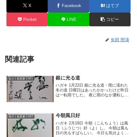
X
Facebook
はてブ
Pocket
LINE
コピー
矢田 照濤
関連記事
銀に光る道
毎日１枚葉書でART
ハガキ 1月22日 銀に光る道・雨に濡れた
冬の道 日曜日はあったかかったけど昨日
は一転雨でした。 夜に雨のなか運転して
帰るのは嫌です。 やっぱ年なんでしょう
ね 雨ん時は道が光るしよく見えんのです
よ 前はそんなこたぁなかったんだけど な
ぁんか...
今朝風日好
毎日１枚葉書でART
ハガキ 2月19日 今朝（こんちょう）は風
日（ふうじつ）好（よ）し。 今朝は風も
日の光もすばらしい。 今日も気分よく一