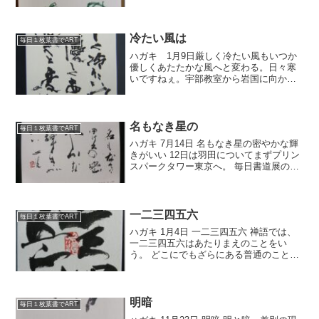
日頑張るぞー。
冷たい風は
毎日１枚葉書でART
ハガキ 1月9日厳しく冷たい風もいつか
優しくあたたかな風へと変わる。日々寒
いですねぇ。宇部教室から岩国に向かう
ときいつも西琴芝のコスメ＆エステ ト
レキュートの前を通るのですが、昨日は
ちょっと年始の挨拶をと思って柳井さん
に会いに行ってみました...
名もなき星の
毎日１枚葉書でART
ハガキ 7月14日 名もなき星の密やかな輝
きがいい 12日は羽田についてまずプリン
スパークタワー東京へ。 毎日書道展の表
彰式・祝賀会です。 昨年までは赤坂プリ
ンスホテルだったんですが、今年から会
場が変わりました。 13時から2時間の表
彰式で...
一二三四五六
毎日１枚葉書でART
ハガキ 1月4日 一二三四五六 禅語では、
一二三四五六はあたりまえのことをい
う。 どこにでもざらにある普通のことを
あらわす。 と本にはあります。 あたりま
えのことを あたりまえのように こなして
いきたいと思います。 お知らせをクリッ
クしてく...
明暗
毎日１枚葉書でART